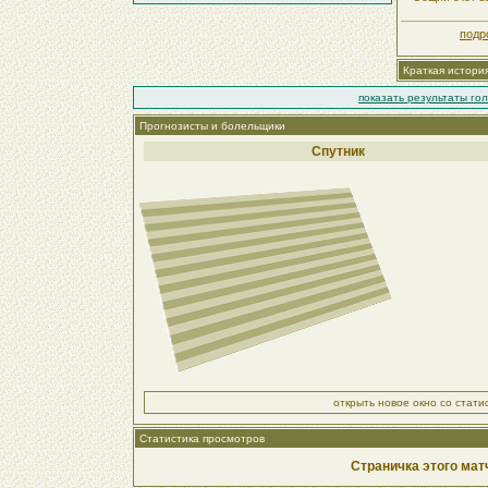
подр
Краткая истори
показать результаты го
Прогнозисты и болельщики
Спутник
открыть новое окно со стат
Статистика просмотров
Страничка этого мат