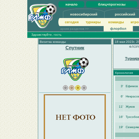
начало
блиц×прогнозы
новосибирский
российский
сегодня
турниры
команды
игро
флорбол
архив разделов >>
Здравствуйте, гость
Визитка команды
18 мая 2023г, 2
Спутник
ФЛОРБ
Турнир
Хронология
3′
Ефимов
6′
Некрасо
11′
Жуков
16′
Тухсобо
19′
Семеряк