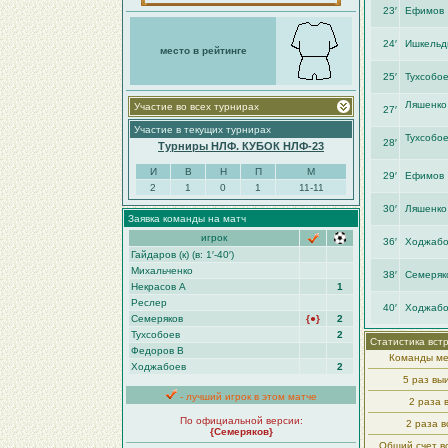
23′
Ефимов
24′
Ишкельд
место в рейтинге
25′
Тухсобо
Ляшенко
Участие во всех турнирах
27′
Участие в текущих турнирах
Тухсобо
28′
Турниры НЛФ. КУБОК НЛФ-23
И
В
Н
П
М
29′
Ефимов
2
1
0
1
11-11
30′
Ляшенко
Заявка команды на матч
игрок
36′
Ходжабо
Гайдаров (к) (в: 1′-40′)
Михальченко
38′
Семеряк
Некрасов А
1
Реслер
40′
Ходжабо
Семеряков
{●}
2
Тухсобоев
2
Статистика вст
Федоров В
Команды ме
Ходжабоев
2
5 раз вы
- лучший игрок в этом матче
2 раза
По официальной версии:
2 раза в
{Семеряков}
Общий счет вс