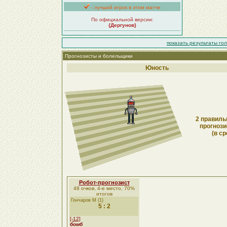
- лучший игрок в этом матче
По официальной версии:
{Дергунов}
показать результаты го
Прогнозисты и болельщики
Юность
2 правиль
прогнози
(в ср
Робот-прогнозист
48 очков, 4-е место, 70%
итогов
Гончаров М (1)
5 : 2
[-12]
бомб