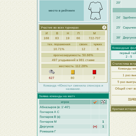
20′
место в рейтинге
24′
Здобнен
Участие во всех турнирах
25′
Сарычев
И
В
Н
П
М
38′
Дергуно
168
83
19
66
722-707
тех. поражения
своих
чужих
Командные фо
10.71%
12
6
первый та
прогнозируемость: 50.66%
2 - 5
497 угадываний в 981 ставке
Статистика вст
жесткость: 112.28%
Команды ме
1 раз в
627
80
7
5 раз выигр
Команда «Юность» сменила спонсора и
Общий счет вс
название.
Заявка команды на матч
подр
игрок
Абназыров (в: 1′-40′)
Краткая истори
Гончаров А С
Гончаров В (к)
Гончаров М
1
Дергунов
{●}
1
Ромашов Г