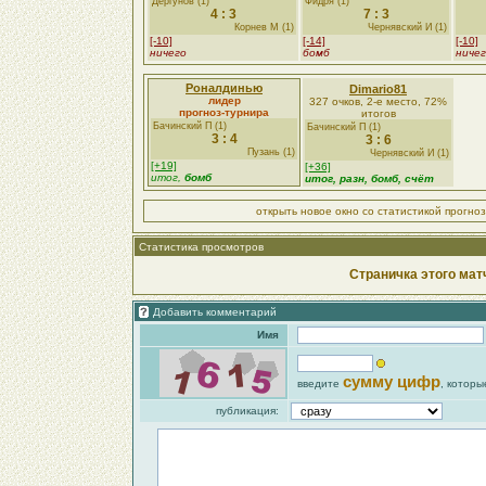
Дергунов (1)
Фидря (1)
4 : 3
7 : 3
Корнев М (1)
Чернявский И (1)
[-10]
[-14]
[-10]
ничего
бомб
ниче
Роналдинью
Dimario81
лидер
327 очков, 2-е место, 72%
прогноз-турнира
итогов
Бачинский П (1)
Бачинский П (1)
3 : 4
3 : 6
Пузань (1)
Чернявский И (1)
[+19]
[+36]
итог,
бомб
итог, разн, бомб, счёт
открыть новое окно со статистикой прогно
Статистика просмотров
Страничка этого мат
Добавить комментарий
Имя
сумму цифр
введите
, которы
публикация: