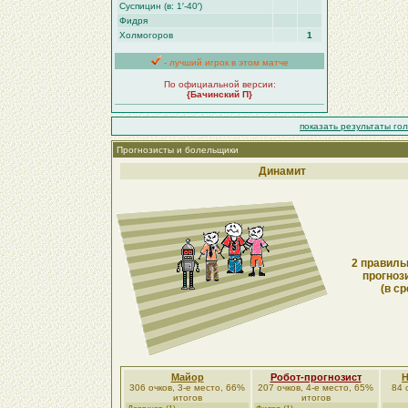
Суспицин (в: 1′-40′)
Фидря
Холмогоров
1
- лучший игрок в этом матче
По официальной версии:
{Бачинский П}
показать результаты го
Прогнозисты и болельщики
Динамит
2 правиль
прогноз
(в ср
Майор
Робот-прогнозист
306 очков, 3-е место, 66%
207 очков, 4-е место, 65%
84 
итогов
итогов