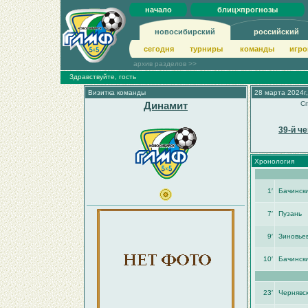
начало
блиц×прогнозы
новосибирский
российский
сегодня
турниры
команды
игро
архив разделов >>
Здравствуйте, гость
Визитка команды
28 марта 2024г,
Динамит
Сп
39-й ч
Хронология
1′
Бачинск
7′
Пузань
9′
Зиновьев
10′
Бачинск
23′
Чернявск