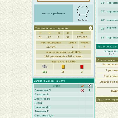
24′
Чернявск
27′
Чернявск
место в рейтинге
28′
Холмого
Веригин
Участие во всех турнирах
32′
И
В
Н
П
М
61
27
2
32
273-288
34′
Чернявск
тех. поражения
своих
чужих
Командные фо
11.48%
3
4
первый та
прогнозируемость: 45.80%
2 - 3
120 угадываний в 262 ставках
Статистика вст
жесткость: 84.15%
Команды ме
1 раз вы
181
15
3
5 раз выи
Заявка команды на матч
Общий счет вс
игрок
Бачинский П
{●}
2
подр
Гончаров В
Дергунов (к)
Краткая истори
Лёвкин
Назаров Д В
Ромашов Г
Сальников Д И