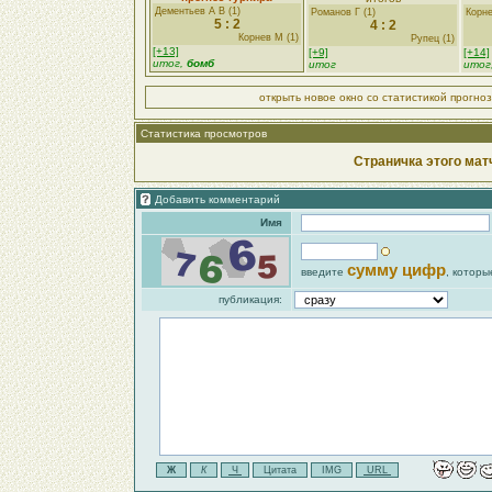
Дементьев А В (1)
Романов Г (1)
Корне
5 : 2
4 : 2
Корнев М (1)
Рупец (1)
[+13]
[+9]
[+14]
итог,
бомб
итог
итог
открыть новое окно со статистикой прогно
Статистика просмотров
Страничка этого мат
Добавить комментарий
Имя
сумму цифр
введите
, которы
публикация: