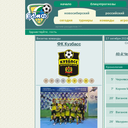
начало
блиц×прогнозы
новосибирский
российский
сегодня
турниры
команды
игро
архив разделов >>
Здравствуйте, гость
Визитка команды
17 октября 2024
ФК Кузбасс
Сп
40-й Ч
Хронология
5′
Чернявск
7′
Корнев 
20′
Ваганов
25′
Ваганов
26′
Мазурин