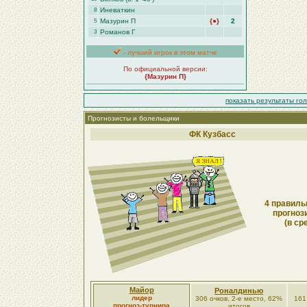
Иневаткин
8
Мазурин П
{●}
2
5
Романов Г
3
- лучший игрок в этом матче
По официальной версии:
{Мазурин П}
показать результаты го
Прогнозисты и болельщики
ФК Кузбасс
4 правиль
прогноз
(в ср
Майор
Роналдинью
лидер
306 очков, 2-е место, 62%
161
прогноз-турнира
итогов