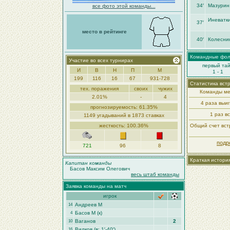
34′
Мазурин
все фото этой команды...
Иневатк
37′
место в рейтинге
40′
Колесник
Командные фо
Участие во всех турнирах
первый та
И
В
Н
П
М
1 - 1
199
116
16
67
931-728
Статистика вст
тех. поражения
своих
чужих
Команды ме
2.01%
-
4
4 раза выи
прогнозируемость: 61.35%
1 раз в
1149 угадываний в 1873 ставках
жесткость: 100.36%
Общий счет встр
подр
721
96
8
Краткая истори
Капитан команды
Басов Максим Олегович
весь штаб команды
Заявка команды на матч
игрок
Андреев М
14
Басов М (к)
4
Ваганов
2
10
Вилков (в: 1′-40′)
16