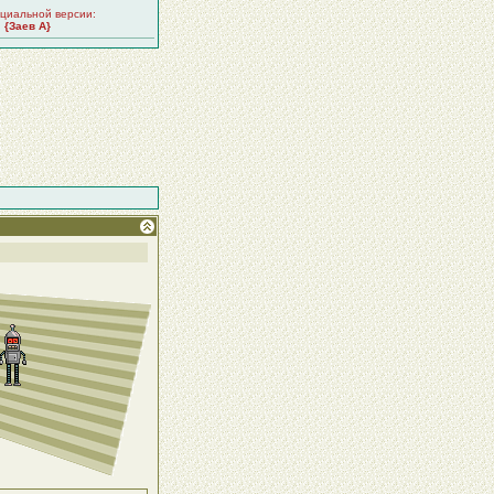
циальной версии:
{Заев А}