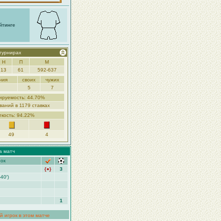
йтинге
 турнирах
Н
П
М
13
61
592-637
ния
своих
чужих
5
7
ируемость: 44.70%
ваний в 1179 ставках
ткость: 94.22%
49
4
а матч
рок
{●}
3
40′)
1
й игрок в этом матче