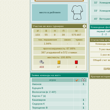
32′
Хомидов
33′
Хомидов
место в рейтинге
40′
Ветошки
Участие во всех турнирах
Командные фо
И
В
Н
П
М
первый та
2 - 2
103
55
9
39
575-467
тех. поражения
своих
чужих
Статистика вст
1.94%
-
2
Команды ме
прогнозируемость: 67.66%
5 раз в
387 угадываний в 572 ставках
1 раз в
жесткость: 100.80%
Общий счет вс
433
47
2
подр
Заявка команды на матч
Краткая истори
игрок
Амонов
1
Бурцев В
Волосатов (в: 1′-40′)
Каргин Г (к)
Кашеваров
1
Сидоров К
1
Терещенко В
1