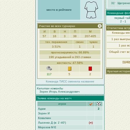
31′
Щегрене
место в рейтинге
Командные фо
первый та
2 - 1
Участие во всех турнирах
Статистика вст
И
В
Н
П
М
Команды меж
57
16
3
38
207-405
1 раз выигр
тех. поражения
своих
чужих
1 раз в
3.51%
1
1
Общий счет вст
прогнозируемость: 66.89%
196 угадываний в 293 ставках
подр
жесткость: 47.58%
Краткая истори
117
5
2
Команда ТИСС сменила название
Капитан команды
Зорин Игорь Александрович
Заявка команды на матч
игрок
Адам
2
Зорин И
Ковалкин
Лысенко Д (в: 1′-40′)
{●}
Морозов М Е