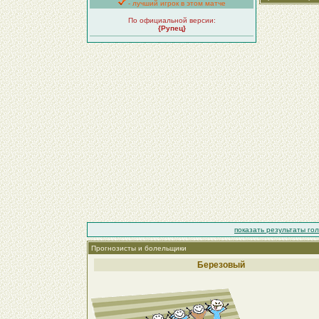
- лучший игрок в этом матче
По официальной версии:
{Рупец}
показать результаты го
Прогнозисты и болельщики
Березовый