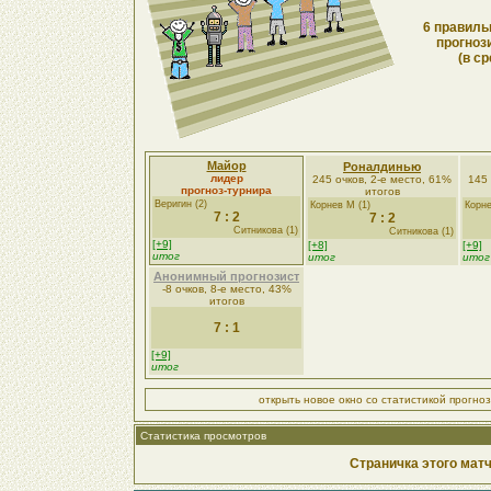
6 правиль
прогноз
(в ср
Майор
Роналдинью
лидер
245 очков, 2-е место, 61%
145 
прогноз-турнира
итогов
Веригин (2)
Корнев М (1)
Корне
7 : 2
7 : 2
Ситникова (1)
Ситникова (1)
[+9]
[+8]
[+9]
итог
итог
итог
Анонимный прогнозист
-8 очков, 8-е место, 43%
итогов
7 : 1
[+9]
итог
открыть новое окно со статистикой прогно
Статистика просмотров
Страничка этого матч