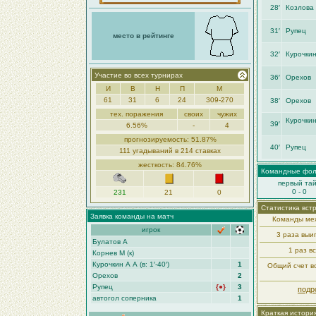
28′
Козлова 
31′
Рупец
место в рейтинге
32′
Курочкин 
Участие во всех турнирах
36′
Орехов
И
В
Н
П
М
61
31
6
24
309-270
38′
Орехов
тех. поражения
своих
чужих
Курочкин 
39′
6.56%
-
4
прогнозируемость: 51.87%
40′
Рупец
111 угадываний в 214 ставках
жесткость: 84.76%
Командные фо
первый та
0 - 0
231
21
0
Статистика вст
Заявка команды на матч
Команды меж
игрок
3 раза выи
Булатов А
1 раз в
Корнев М (к)
Курочкин А А (в: 1′-40′)
1
Общий счет вс
Орехов
2
Рупец
{●}
3
подр
автогол соперника
1
Краткая истори