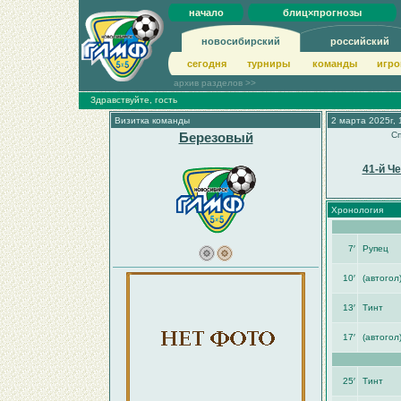
начало
блиц×прогнозы
новосибирский
российский
сегодня
турниры
команды
игро
архив разделов >>
Здравствуйте, гость
Визитка команды
2 марта 2025г, 
Березовый
Сп
41-й Ч
Хронология
7′
Рупец
10′
(автогол
13′
Тинт
17′
(автогол
25′
Тинт