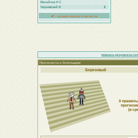
Михайлов Н С
Чернявский И
1
- лучший игрок в этом матче
показать результаты го
Прогнозисты и болельщики
Березовый
0 правиль
прогнози
(в ср