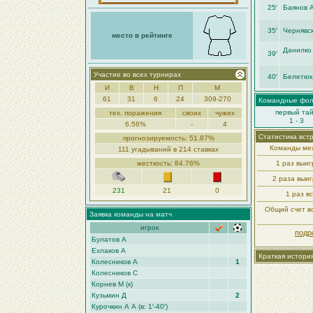
25′
Баянов 
35′
Чернявск
место в рейтинге
Данилко
39′
Участие во всех турнирах
40′
Белетюк
И
В
Н
П
М
61
31
6
24
309-270
Командные фо
первый та
тех. поражения
своих
чужих
1 - 3
6.56%
-
4
Статистика вст
прогнозируемость: 51.87%
Команды меж
111 угадываний в 214 ставках
жесткость: 84.76%
1 раз выи
2 раза выи
231
21
0
1 раз в
Общий счет вс
Заявка команды на матч
игрок
подр
Булатов А
Ехлаков А
Краткая истори
Колесников А
1
Колесников С
Корнев М (к)
Кузьмин Д
2
Курочкин А А (в: 1′-40′)