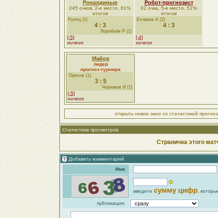
Роналдинью
Робот-прогнозист
245 очков, 2-е место, 61%
82 очка, 5-е место, 51%
итогов
итогов
Рупец (1)
Ехлаков А (2)
4 : 3
4 : 3
Воробьёв Р (1)
[-5]
[-4]
ничего
ничего
Майор
лидер
прогноз-турнира
Орехов (1)
3 : 5
Чернаков И (1)
[-5]
ничего
открыть новое окно со статистикой прогно
Статистика просмотров
Страничка этого мат
Добавить комментарий
Имя
сумму цифр
введите
, которы
публикация: