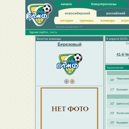
начало
блиц×прогнозы
новосибирский
российский
сегодня
турниры
команды
игро
архив разделов >>
Здравствуйте, гость
Визитка команды
6 апреля 2025г,
Березовый
Сп
41-й Ч
Хронология
Чернако
10′
17′
Кузьмин
22′
(автогол
23′
Колесник
25′
Кузьмин