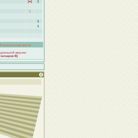
{●}
1
1
1
1
й игрок в этом матче
циальной версии:
Гончаров В}