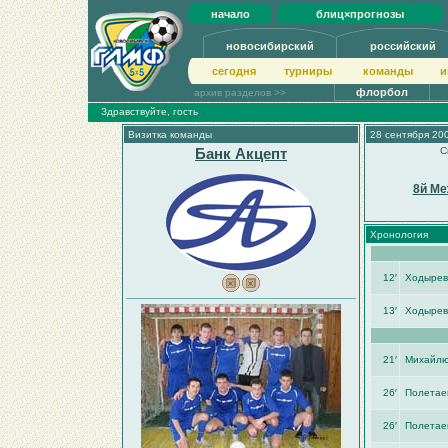
начало
блиц×прогнозы
новосибирский
российский
сегодня
турниры
команды
и
флорбол
архив разделов >>
Здравствуйте, гость
Визитка команды
28 сентября 200
Банк Акцепт
С
8й Ме
Хронология
12′
Ходырев
13′
Ходырев
21′
Михайлю
26′
Полетае
26′
Полетае