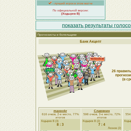
- лучший игрок в этом матче
По официальной версии:
{Ходырев В}
показать результаты голосо
Прогнозисты и болельщики
Банк Акцепт
26 правиль
прогнози
(в ср
maxpokr
Славянин
616 очков, 2-е место, 77%
598 очков, 3-е место, 72%
554
итогов
итогов
Ходырев В (3)
Ходырев В (2)
Ходыр
8 : 3
7 : 4
Леонов (2)