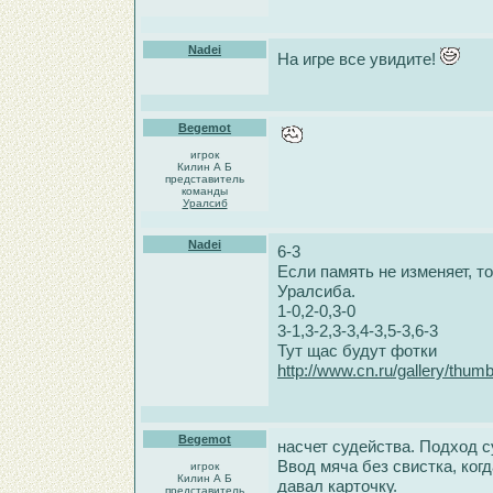
Nadei
На игре все увидите!
Begemot
игрок
Килин А Б
представитель
команды
Уралсиб
Nadei
6-3
Если память не изменяет, то
Уралсиба.
1-0,2-0,3-0
3-1,3-2,3-3,4-3,5-3,6-3
Тут щас будут фотки
http://www.cn.ru/gallery/thu
Begemot
насчет судейства. Подход с
Ввод мяча без свистка, ког
игрок
Килин А Б
давал карточку.
представитель