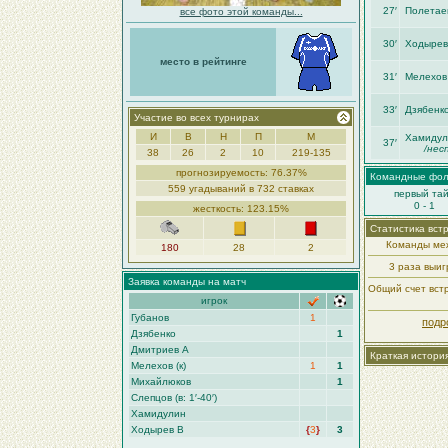
27′
Полетае
все фото этой команды...
30′
Ходырев
место в рейтинге
31′
Мелехов
33′
Дзябенк
Участие во всех турнирах
И
В
Н
П
М
Хамидул
37′
/нес
38
26
2
10
219-135
прогнозируемость: 76.37%
Командные фо
559 угадываний в 732 ставках
первый та
0 - 1
жесткость: 123.15%
Статистика вст
Команды меж
180
28
2
3 раза выи
Заявка команды на матч
Общий счет встр
игрок
Губанов
1
подр
Дзябенко
1
Дмитриев А
Краткая истори
Мелехов (к)
1
1
Михайлюков
1
Слепцов (в: 1′-40′)
Хамидулин
Ходырев В
{
3
}
3