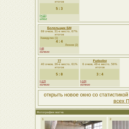
итогов
5 : 3
[+11]
итог
Болельщик БМ
69 очков, 31-е место, 67%
итогов
Хамидулин (1)
4 : 4
Леонов (2)
[-9]
ничего
77
Futbolist
40 очков, 36-е место, 61%
6 очков, 48-е место, 56%
итогов
итогов
5 : 8
3 : 4
[-12]
[-10]
ничего
ничего
открыть новое окно со статистико
всех 
Фотографии матча
1
2