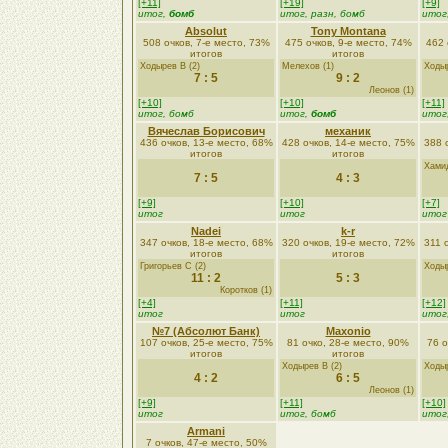
[+11]
[+19]
[+9]
итог,
бомб
итог, разн, бомб
итог
Absolut
Tony Montana
508 очков, 7-е место, 73%
475 очков, 9-е место, 74%
462 
итогов
итогов
Ходырев В (2)
Мелехов (1)
Ходыр
7 : 5
9 : 2
Леонов (1)
[+10]
[+10]
[+11]
итог, бомб
итог,
бомб
итог
Вячеслав Борисович
механик
436 очков, 13-е место, 68%
428 очков, 14-е место, 75%
388 
итогов
итогов
Хамид
7 : 5
4 : 3
[+9]
[+10]
[+7]
итог
итог
итог
Nadei
k-r
347 очков, 18-е место, 68%
320 очков, 19-е место, 72%
311 
итогов
итогов
Григорьев С (2)
Ходыр
11 : 2
5 : 3
Коротков (1)
[+4]
[+11]
[+12]
итог
итог
итог
№7 (Абсолют Банк)
Maxonio
107 очков, 25-е место, 75%
81 очко, 28-е место, 90%
76 о
итогов
итогов
Ходырев В (2)
Ходыр
4 : 2
6 : 5
Леонов (1)
[+9]
[+11]
[+10]
итог
итог, бомб
итог
Armani
7 очков, 47-е место, 50%