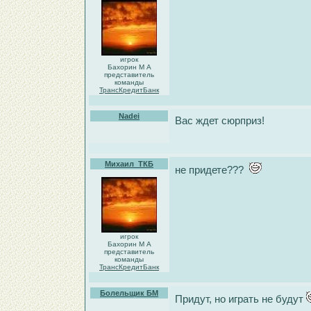
игрок
Бахорин М А
представитель
команды
ТрансКредитБанк
Nadei
Вас ждет сюрприз!
Михаил_ТКБ
не придете???
игрок
Бахорин М А
представитель
команды
ТрансКредитБанк
Болельщик БМ
Придут, но играть не будут