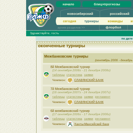
начало
блиц×прогнозы
новосибирский
российский
сегодня
турниры
команды
и
флорбол
архив разделов >>
Здравствуйте, гость
по дате
оконченные турниры
Межбанковские турниры
(сентябрь 2006 - декабрь
8й Межбанковский турнир
(14 сентября 2008г - 21 декабря 2008г)
таблицы
статистика
заявки
Чемпион:
СЛАВЯНСКИЙ БАНК
7й Межбанковский турнир
(16 сентября 2007г - 24 декабря 2007г)
таблицы
статистика
заявки
регламент
Чемпион:
СЛАВЯНСКИЙ БАНК
6й межбанковский турнир
(17 сентября 2006г - 17 декабря 2006г)
таблицы
статистика
заявки
регламент
Чемпион:
Ханты-Мансийский банк