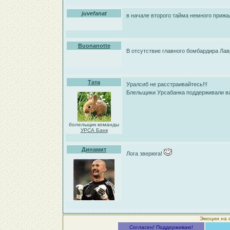
juvefanat
в начале второго тайма немного прижал
Buonanotte
В отсутствие главного бомбардира Ла
Тата
Уралсиб не расстраивайтесь!!!
Блельщики Урсабанка поддерживали в
болельщик команды
УРСА Банк
Динамит
Лога зверюга!
Эмоции на 
Согласен! Поддерживаю!