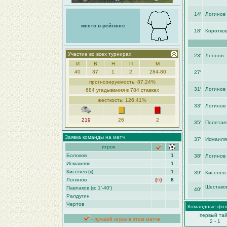
14′
Логинов
место в рейтинге
18′
Коротко
Участие во всех турнирах
23′
Леонов
И
В
Н
П
М
40
37
1
2
284-80
27′
прогнозируемость: 87.24%
31′
Логинов
684 угадывания в 784 ставках
жесткость: 126.41%
33′
Логинов
219
26
2
35′
Полетае
Заявка команды на матч
37′
Исмаиля
игрок
Болоков
1
38′
Логинов
Исмаилян
1
Киселев (к)
1
39′
Киселев
Логинов
{
6
}
8
Шестако
Павлаков (в: 1′-40′)
40′
Ралдугин
Чертов
Командные фо
первый та
- лучший игрок в этом матче
2 - 1