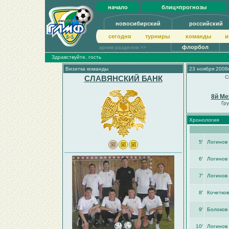
начало
блиц×прогнозы
новосибирский
российский
сегодня
турниры
команды
и
флорбол
архив разделов >>
Здравствуйте, гость
Визитка команды
23 ноября 2008г
СЛАВЯНСКИЙ БАНК
С
8й Ме
Гр
Хронология
5′
Логинов
6′
Логинов
7′
Логинов
8′
Кочетков
9′
Болоков
10′
Логинов