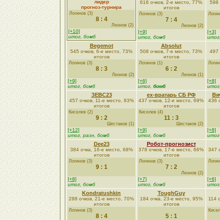
лидер
616 очков, 2-е место, 77%
598 
прогноз-турнира
итогов
Логинов (3)
Логинов (3)
Логин
8 : 4
7 : 4
Леонов (2)
Леонов (2)
[+10]
[+9]
[+3]
итог, бомб
итог, бомб
итог
Begemot
Absolut
545 очков, 6-е место, 73%
508 очков, 7-е место, 73%
497 
итогов
итогов
Логинов (3)
Логинов (1)
Логин
8 : 3
6 : 2
Леонов (2)
Леонов (1)
[+9]
[+6]
[+8]
итог, бомб
итог,
бомб
итог
ЗЕВС23
ex-вратарь СБ РФ
Вя
457 очков, 11-е место, 83%
437 очков, 12-е место, 69%
436 
итогов
итогов
Киселев (2)
Киселев (4)
9 : 2
11 : 3
Шестаков (1)
Шестаков (2)
[+12]
[+9]
[+8]
итог, разн, бомб
итог, бомб
итог
Dee23
Робот-прогнозист
384 очка, 16-е место, 68%
378 очков, 17-е место, 66%
347 
итогов
итогов
Логинов (3)
Логинов (3)
Логин
9 : 1
7 : 2
Леонов (2)
[+8]
[+7]
[+6]
итог, бомб
итог, бомб
итог
Kondratushkin
ToughGuy
288 очков, 21-е место, 70%
184 очка, 23-е место, 95%
114 
итогов
итогов
Логинов (3)
Кисел
8 : 4
5 : 1