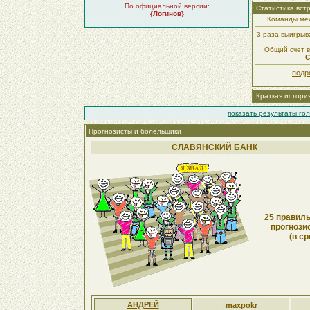
По официальной версии:
Статистика вст
{Логинов}
Команды меж
3 раза выигры
Общий счет вс
С
подр
Краткая истори
показать результаты го
Прогнозисты и болельщики
СЛАВЯНСКИЙ БАНК
25 правиль
прогнози
(в ср
АНДРЕЙ
maxpokr