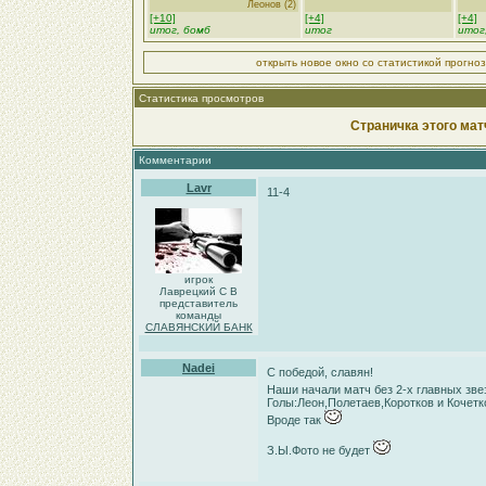
Леонов (2)
[+10]
[+4]
[+4]
итог, бомб
итог
итог
открыть новое окно со статистикой прогно
Статистика просмотров
Страничка этого мат
Комментарии
Lavr
11-4
игрок
Лаврецкий С В
представитель
команды
СЛАВЯНСКИЙ БАНК
Nadei
С победой, славян!
Наши начали матч без 2-х главных зв
Голы:Леон,Полетаев,Коротков и Кочетк
Вроде так
З.Ы.Фото не будет