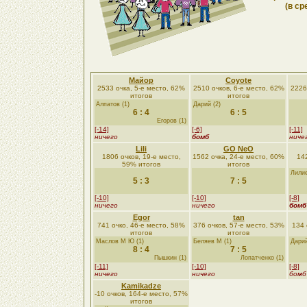
(в ср
Майор
Coyote
2533 очка, 5-е место, 62%
2510 очков, 6-е место, 62%
2226
итогов
итогов
Алпатов (1)
Дарий (2)
6 : 4
6 : 5
Егорoв (1)
[-14]
[-6]
[-11]
ничего
бомб
ниче
Lili
GO NeO
1806 очков, 19-е место,
1562 очка, 24-е место, 60%
142
59% итогов
итогов
Лилие
5 : 3
7 : 5
[-10]
[-10]
[-8]
ничего
ничего
бомб
Egor
tan
741 очко, 46-е место, 58%
376 очков, 57-е место, 53%
134 
итогов
итогов
Маслов М Ю (1)
Беляев М (1)
Дарий
8 : 4
7 : 5
Пышкин (1)
Лопатченко (1)
[-11]
[-10]
[-8]
ничего
ничего
бомб
Kamikadze
-10 очков, 164-е место, 57%
итогов