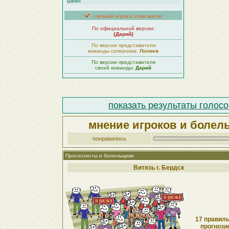
Шейн
- лучший игрок в этом матче
По официальной версии:
{Дарий}
По версии представителя
команды соперника:
Лилиев
По версии представителя
своей команды:
Дарий
показать результаты голосо
мнение игроков и болел
понравилось
Прогнозисты и болельщики
Витязь г. Бердск
17 правиль
прогнози