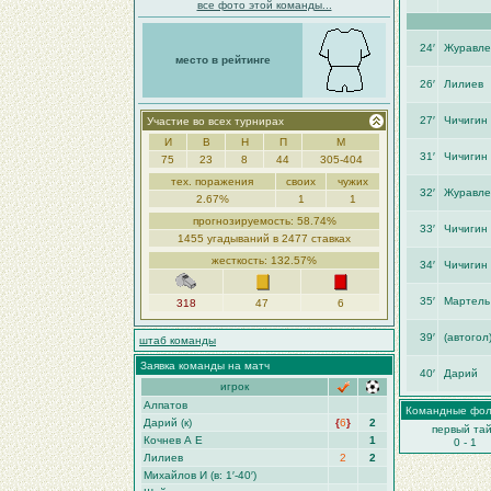
все фото этой команды...
24′
Журавле
место в рейтинге
26′
Лилиев
27′
Чичигин
Участие во всех турнирах
И
В
Н
П
М
31′
Чичигин
75
23
8
44
305-404
тех. поражения
своих
чужих
32′
Журавле
2.67%
1
1
прогнозируемость: 58.74%
33′
Чичигин
1455 угадываний в 2477 ставках
жесткость: 132.57%
34′
Чичигин
35′
Мартель
318
47
6
39′
(автогол
штаб команды
Заявка команды на матч
40′
Дарий
игрок
Алпатов
Командные фо
Дарий (к)
{
6
}
2
первый та
Кочнев А Е
1
0 - 1
Лилиев
2
2
Михайлoв И (в: 1′-40′)