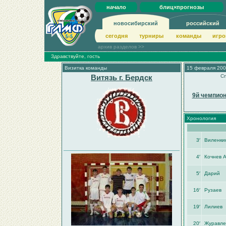
начало
блиц×прогнозы
новосибирский
российский
сегодня
турниры
команды
игро
архив разделов >>
Здравствуйте, гость
Визитка команды
15 февраля 200
Витязь г. Бердск
Сп
9й чемпион
Хронология
3′
Виленки
4′
Кочнев А
5′
Дарий
16′
Рузаев
19′
Лилиев
20′
Журавле