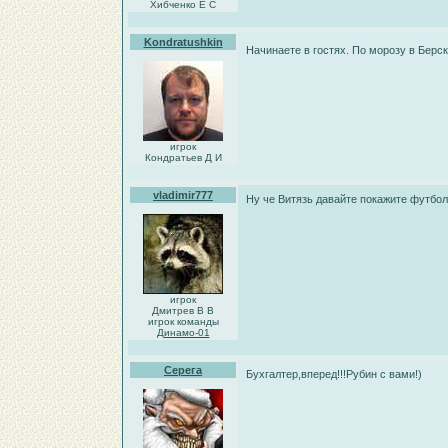
Хибченко Е С
Kondratushkin
Начинаете в гостях. По морозу в Берс
игрок
Кондратьев Д И
vladimir777
Ну че Витязь давайте покажите футбол
игрок
Дмитрев В В
игрок команды
Динамо-01
Серега
Бухгалтер,вперед!!!Рубин с вами!)