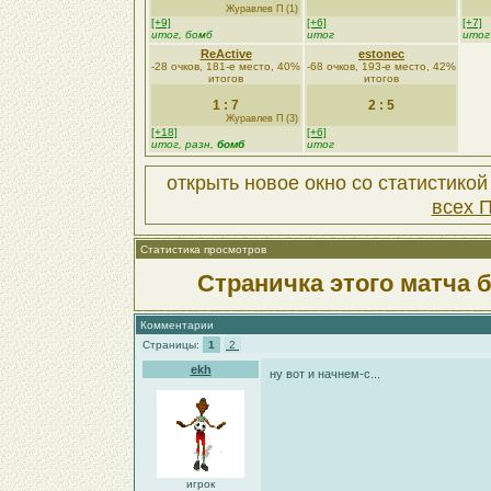
Журавлев П (1)
[+9]
[+6]
[+7]
итог, бомб
итог
итог
ReActive
estonec
-28 очков, 181-е место, 40%
-68 очков, 193-е место, 42%
итогов
итогов
1 : 7
2 : 5
Журавлев П (3)
[+18]
[+6]
итог, разн,
бомб
итог
открыть новое окно со статистико
всех 
Статистика просмотров
Страничка этого матча 
Комментарии
Страницы:
1
2
ekh
ну вот и начнем-с...
игрок