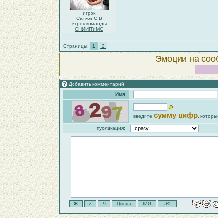
игрок
Сатков С В
игрок команды
СНИИГГиМС
Страницы:
1
2
Эмоции на соо
Добавить комментарий
Имя
сумму цифр
введите
, которы
публикация: