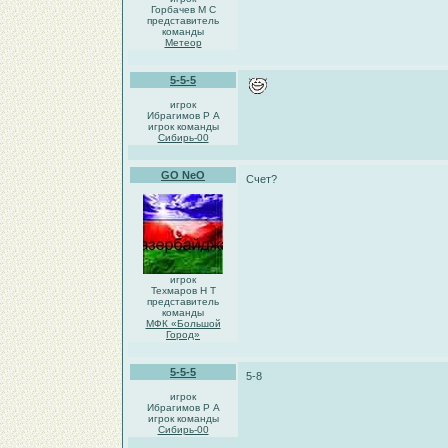
Горбачев М С
представитель
команды
Метеор
5-5-5
игрок
Ибрагимов Р А
игрок команды
Сибирь-00
GO NeO
Счет?
игрок
Техмаров Н Т
представитель
команды
МФК «Большой
Город»
5-5-5
5-8
игрок
Ибрагимов Р А
игрок команды
Сибирь-00