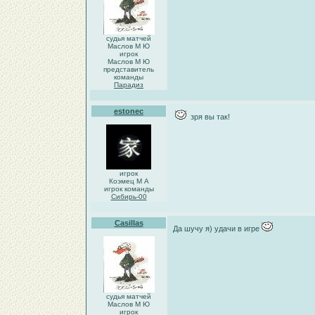
судья матчей
Маслов М Ю
игрок
Маслов М Ю
представитель
команды
Парадиз
estonec
зря вы так!
игрок
Коэмец М А
игрок команды
Сибирь-00
Casillas
Да шучу я) удачи в игре
судья матчей
Маслов М Ю
игрок