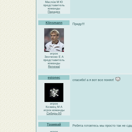
Маслов М Ю
представитель
команды
Парадиз
Klinsmann
Приду!!!
игрок
Зенченко Е А
представитель
команды
Renewal
estonec
спасибо! а я вот все понял!
игрок
Коэмец М А
игрок команды
Сибирь-00
Трамвай
Ребята готовтесь мы просто так не сд
игрок