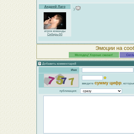
Андрей Лаго
)
игрок команды
Сибирь-00
Эмоции на соо
Молодец! Хорошо сказал!
Согл
Добавить комментарий
Имя
сумму цифр
введите
, которы
публикация: