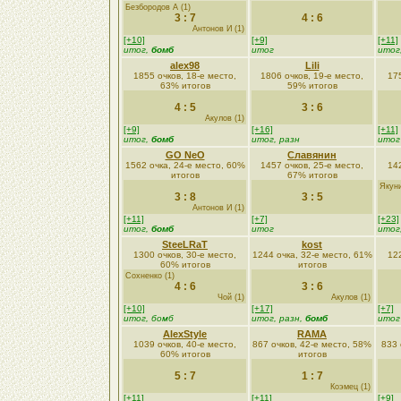
Безбородoв А (1)
3 : 7
4 : 6
Антонов И (1)
[+10]
[+9]
[+11]
итог,
бомб
итог
итог
alex98
Lili
1855 очков, 18-е место,
1806 очков, 19-е место,
175
63% итогов
59% итогов
4 : 5
3 : 6
Акулов (1)
[+9]
[+16]
[+11]
итог,
бомб
итог, разн
итог
GO NeO
Славянин
1562 очка, 24-е место, 60%
1457 очков, 25-е место,
142
итогов
67% итогов
Якуни
3 : 8
3 : 5
Антонов И (1)
[+11]
[+7]
[+23]
итог,
бомб
итог
итог
SteeLRaT
kost
1300 очков, 30-е место,
1244 очка, 32-е место, 61%
122
60% итогов
итогов
Сохненко (1)
4 : 6
3 : 6
Чой (1)
Акулов (1)
[+10]
[+17]
[+7]
итог, бомб
итог, разн,
бомб
итог
AlexStyle
RAMA
1039 очков, 40-е место,
867 очков, 42-е место, 58%
833 
60% итогов
итогов
5 : 7
1 : 7
Коэмец (1)
[+11]
[+11]
[+9]