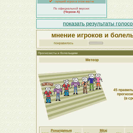
- лучший игрок в этом матче
По официальной версии:
{Чернов А}
показать результаты голосо
мнение игроков и болел
понравилось
Прогнозисты и болельщики
Метеор
45 правиль
прогнози
(в ср
Роналдинью
Mitaj