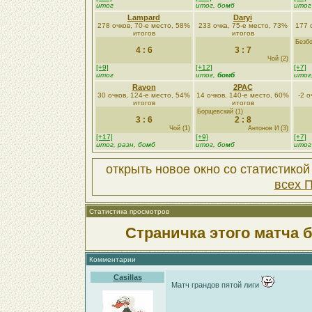
итог
итог, бомб
итог
Lampard
Daryi
278 очков, 70-е место, 58%
233 очка, 75-е место, 73%
177 
итогов
итогов
Безбо
4 : 6
3 : 7
Чой (2)
[+9]
[+12]
[+7]
итог
итог,
бомб
итог
Ravon
2PAC
30 очков, 124-е место, 54%
14 очков, 140-е место, 60%
-2 о
итогов
итогов
Борщевский (1)
3 : 6
2 : 8
Чой (1)
Антонов И (3)
[+17]
[+9]
[+7]
итог, разн, бомб
итог, бомб
итог
открыть новое окно со статистико
всех 
Статистика просмотров
Страничка этого матча 
Комментарии
Casillas
Матч грандов пятой лиги