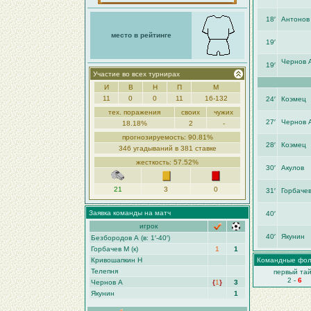
18′
Антонов
место в рейтинге
19′
Чернов 
19′
Участие во всех турнирах
И
В
Н
П
М
11
0
0
11
16-132
24′
Коэмец
тех. поражения
своих
чужих
27′
Чернов 
18.18%
2
-
прогнозируемость: 90.81%
28′
Коэмец
346 угадываний в 381 ставке
жесткость: 57.52%
30′
Акулов
21
3
0
31′
Горбаче
Заявка команды на матч
40′
игрок
40′
Якунин
Безбородoв А (в: 1′-40′)
Горбачев М (к)
1
1
Кривошапкин Н
Командные фо
Телепня
первый та
2 -
6
Чернов А
{
1
}
3
Якунин
1