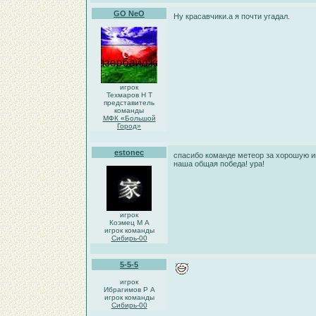
GO NeO
Ну красавчики.а я почти угадал.
игрок
Техмаров Н Т
представитель
команды
МФК «Большой
Город»
estonec
спасибо команде метеор за хорошую и
наша общая победа! ура!
игрок
Коэмец М А
игрок команды
Сибирь-00
5-5-5
игрок
Ибрагимов Р А
игрок команды
Сибирь-00