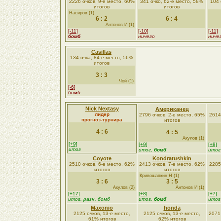
2226 очков, 9-е место, 60%
341 очко, 62-е место, 58%
104 
итогов
итогов
Насиров (1)
6 : 2
6 : 4
Антонов И (1)
[-11]
[-10]
[-11]
бомб
ничего
ниче
Casillas
134 очка, 84-е место, 56%
итогов
3 : 3
Чой (1)
[-6]
бомб
Nick Nextasy
Американец
лидер
2796 очков, 2-е место, 65%
2614
прогноз-турнира
итогов
4 : 6
4 : 5
Акулов (1)
[+9]
[+9]
[+8]
итог
итог,
бомб
итог
Coyote
Kondratushkin
2510 очков, 6-е место, 62%
2413 очков, 7-е место, 62%
2285
итогов
итогов
Кривошапкин Н (1)
3 : 6
3 : 5
Акулов (2)
Антонов И (1)
[+17]
[+8]
[+7]
итог, разн, бомб
итог,
бомб
итог
Maxonio
honda
2125 очков, 13-е место,
2125 очков, 13-е место,
2071
61% итогов
62% итогов