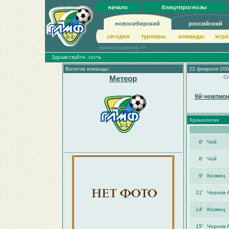
начало
блиц×прогнозы
новосибирский
российский
сегодня
турниры
команды
игро
архив разделов >>
Здравствуйте, гость
Визитка команды
22 февраля 200
Метеор
Сп
9й чемпион
Хронология
6′
Чой
8′
Чой
9′
Коэмец
11′
Чернов 
14′
Коэмец
15′
Чернов 