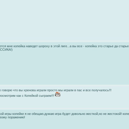
ется мне копейка наведет шороху в этой лиге...а вы все - копейка это старье да старье
ССИКА!)
е говорю что вы хренова играли просто мы играли в пас и все получалось!!!
посмотрим как с Копейкой сыграем!!!
кой игры копейке я не обещаю.думаю игра будет довольно жесткой,но не жестокой! копе
вому поражению!