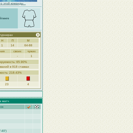
о этой команды...
йтинге
 турнирах
Н
П
М
1
14
64-88
ния
своих
чужих
-
1
ируемость: 65.90%
ваний в 918 ставках
кость: 218.43%
23
4
а матч
рок
-40′)