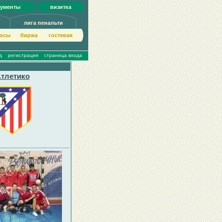
кументы
визитка
лига пенальти
осы
биржа
гoстeвая
д
регистрация
страница входа
тлетико