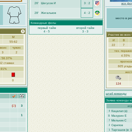
26′
Шегусов И
3 : 2
все фот
28′
Жигальков
4 : 2
место в ре
Командные фолы
первый тайм
второй тайм
4 - 5
3 - 3
Участие во всех
М
И
В
55-62
22
7
своих
чужих
тех. пораже
3
2
4.55%
: 58.37%
прогноз
42 ставках
605 угады
7.91%
жест
0
124
штаб команды
Заявка команды н
{
2
}
3
иг
Кацалап (к)
4
1
Мазурин Е
11
Мельник С
7
Скрипов
2
Таргашов (в: 1′
1