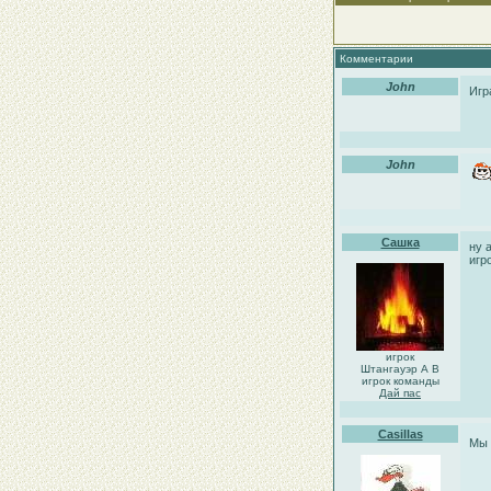
Комментарии
John
Игр
John
Сашка
ну 
игр
игрок
Штангауэр А В
игрок команды
Дай пас
Casillas
Мы 