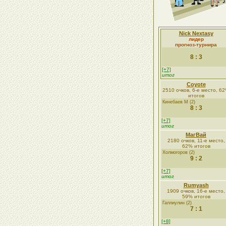
Nick Nextasy
лидер
прогноз-турнира
8 : 3
[+7]
итог
Coyote
2510 очков, 6-е место, 6
итогов
Кинебаев М (2)
8 : 3
[+7]
итог
МагВай
2180 очков, 11-е место,
62% итогов
Холмогоров (2)
9 : 2
[+7]
итог
Rumyash
1909 очков, 16-е место,
59% итогов
Галлиулин (2)
7 : 1
[+8]