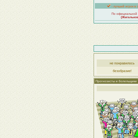
- лучший игрок в 
По официальной 
{Жигалько
не понравилось
безобразие!
Прогнозисты и болельщики