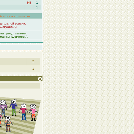
{
4
}
1
1
й игрок в этом матче
циальной версии:
Шегусов А}
сии представителя
оманды:
Шегусов А
2
1