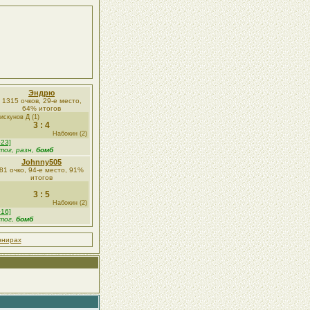
Эндрю
1315 очков, 29-е место,
64% итогов
искунов Д (1)
3 : 4
Набокин (2)
+23]
тог, разн,
бомб
Johnny505
81 очко, 94-е место, 91%
итогов
3 : 5
Набокин (2)
+16]
тог,
бомб
рнирах