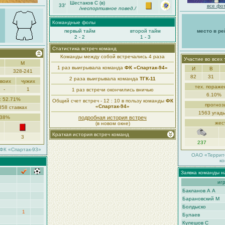
Шестаков С (в)
33′
все фот
/неспортивное повед./
Командные фолы
первый тайм
второй тайм
место в ре
2 - 2
1 - 3
Статистика встреч команд
Команды между собой встречались 4 раза
Участие во всех
М
1 раз выигрывала команда
ФК «Спартак-94»
И
В
328-241
82
31
2 раза выигрывала команда
ТГК-11
своих
чужих
тех. пораже
-
1
1 раз встречи окончились вничью
6.10%
: 52.71%
Общий счет встреч - 12 : 10 в пользу команды
ФК
прогноз
«Спартак-94»
358 ставках
1563 угады
.38%
подробная история встреч
жес
(в новом окне)
Краткая история встреч команд
3
237
ФК «Спартак-93»
ОАО «Террит
к
Заявка команды н
иг
Бакланов А А
Барановский М
Болдыско
1
Булаев
Кулешов С