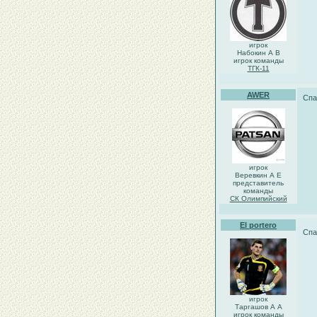
игрок
Набокин А В
игрок команды
ТГК-11
AWER
Спа
игрок
Веревкин А Е
представитель
команды
СК Олимпийский
El portero
Спа
игрок
Таргашов А А
игрок команды