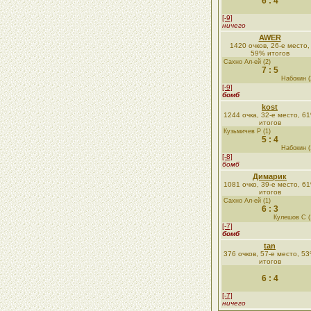
6 : 4
[-9]
ничего
AWER
1420 очков, 26-е место,
59% итогов
Сахно Ал-ей (2)
7 : 5
Набокин (
[-9]
бомб
kost
1244 очка, 32-е место, 6
итогов
Кузьмичев Р (1)
5 : 4
Набокин (
[-8]
бомб
Димарик
1081 очко, 39-е место, 6
итогов
Сахно Ал-ей (1)
6 : 3
Кулешов С (
[-7]
бомб
tan
376 очков, 57-е место, 5
итогов
6 : 4
[-7]
ничего