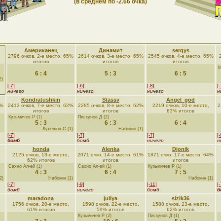
(в среднем по -2.66 очка)
Американец
Динамит
sergys
2796 очков, 2-е место, 65%
2614 очков, 3-е место, 65%
2545 очков, 4-е место, 65%
итогов
итогов
итогов
М
6 : 4
5 : 3
6 : 5
2)
[-7]
[-6]
[-8]
[-
ничего
ничего
ничего
н
Kondratushkin
Stassv
Angel_god
2%
2413 очков, 7-е место, 62%
2285 очков, 8-е место, 62%
2219 очков, 10-е место,
2
итогов
итогов
63% итогов
Кузьмичев Р (1)
Пискунов Д (2)
5 : 3
6 : 3
6 : 4
Кулешов С (1)
Набокин (1)
[-7]
[-7]
[-7]
[-
бомб
бомб
ничего
н
honda
Alenka
Djonik
2125 очков, 13-е место,
2071 очко, 14-е место, 61%
1871 очко, 17-е место, 64%
62% итогов
итогов
итогов
Сахно Ал-ей (1)
Сахно Ал-ей (1)
Кузьмичев Р (1)
4 : 3
6 : 4
7 : 5
2)
Набокин (1)
Набокин (1)
[-7]
[-9]
[-11]
[-
бомб
ничего
бомб
б
maradona
juliya
sizik36
1756 очков, 20-е место,
1598 очков, 22-е место,
1588 очков, 23-е место,
61% итогов
59% итогов
62% итогов
Кузьмичев Р (2)
Пискунов Д (1)