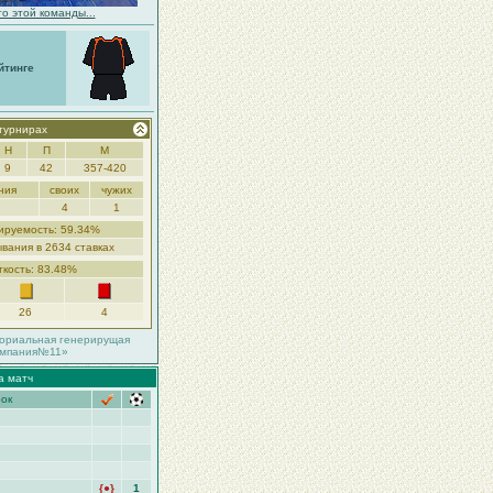
о этой команды...
йтинге
 турнирах
Н
П
М
9
42
357-420
ния
своих
чужих
4
1
ируемость: 59.34%
вания в 2634 ставках
ткость: 83.48%
26
4
ориальная генерирущая
омпания№11»
а матч
рок
{●}
1