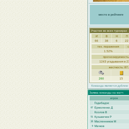
место в рейтинге
Участие во всех турнирах
И
В
Н
П
66
38
6
22
тех. поражения
1.52%
прогнозируемость
1243 угадывания в 2
жесткость: 87
260
15
Команда является дублем 
Заявка команды на матч
игрок
Годибадзе
Ермоленко Д
67
Козлов В
Кузьмичев Р
51
Масленников М
16
Мачков
9