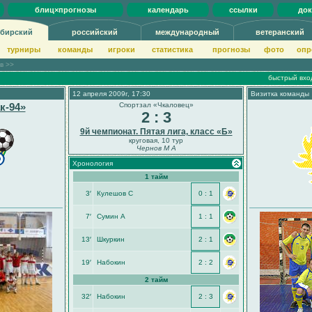
блиц×прогнозы
календарь
ссылки
до
бирский
российский
международный
ветеранский
турниры
команды
игроки
статистика
прогнозы
фото
опр
ов >>
быстрый вхо
12 апреля 2009г, 17:30
Визитка команды
к-94»
Спортзал «Чкаловец»
2 : 3
9й чемпионат. Пятая лига, класс «Б»
круговая, 10 тур
Чернов М А
Хронология
1 тайм
3′
Кулешов С
0 : 1
7′
Сумин А
1 : 1
13′
Шкуркин
2 : 1
19′
Набокин
2 : 2
2 тайм
32′
Набокин
2 : 3