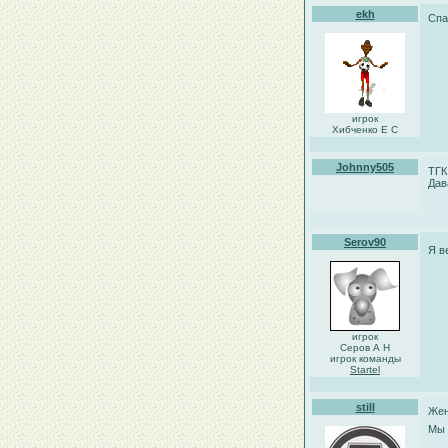
ekh
Спа
игрок
Хибченко Е С
Johnny505
ТГК
Дав
Serov90
Я в
игрок
Серов А Н
игрок команды
Startel
still
Жен
Мы 