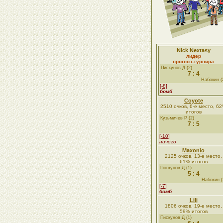
Nick Nextasy
лидер
прогноз-турнира
Пискунов Д (2)
7 : 4
Набокин (
[-8]
бомб
Coyote
2510 очков, 6-е место, 6
итогов
Кузьмичев Р (2)
7 : 5
[-10]
ничего
Maxonio
2125 очков, 13-е место,
61% итогов
Пискунов Д (1)
5 : 4
Набокин (
[-7]
бомб
Lili
1806 очков, 19-е место,
59% итогов
Пискунов Д (1)