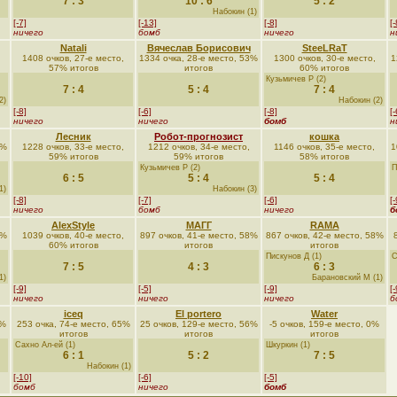
7 : 3
10 : 6
5 : 2
Набокин (1)
[-7]
[-13]
[-8]
[-
ничего
бомб
ничего
н
Natali
Вячеслав Борисович
SteeLRaT
1408 очков, 27-е место,
1334 очка, 28-е место, 53%
1300 очков, 30-е место,
1
57% итогов
итогов
60% итогов
Кузьмичев Р (2)
7 : 4
5 : 4
7 : 4
2)
Набокин (2)
[-8]
[-6]
[-8]
[-
ничего
ничего
бомб
н
Лесник
Робот-прогнозист
кошка
1%
1228 очков, 33-е место,
1212 очков, 34-е место,
1146 очков, 35-е место,
1
59% итогов
59% итогов
58% итогов
Кузьмичев Р (2)
П
6 : 5
5 : 4
5 : 4
1)
Набокин (3)
[-8]
[-7]
[-6]
[-
ничего
бомб
ничего
б
AlexStyle
МАГГ
RAMA
1%
1039 очков, 40-е место,
897 очков, 41-е место, 58%
867 очков, 42-е место, 58%
60% итогов
итогов
итогов
Пискунов Д (1)
С
7 : 5
4 : 3
6 : 3
1)
Барановский М (1)
[-9]
[-5]
[-9]
[-
ничего
ничего
ничего
б
iceq
El portero
Water
3%
253 очка, 74-е место, 65%
25 очков, 129-е место, 56%
-5 очков, 159-е место, 0%
итогов
итогов
итогов
Сахно Ал-ей (1)
Шкуркин (1)
6 : 1
5 : 2
7 : 5
Набокин (1)
[-10]
[-6]
[-5]
бомб
ничего
бомб