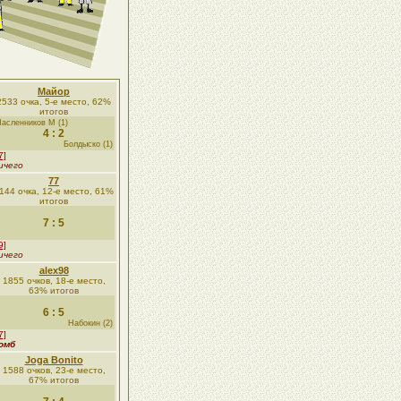
Майор
2533 очка, 5-е место, 62%
итогов
асленников М (1)
4 : 2
Болдыско (1)
7]
ичего
77
144 очка, 12-е место, 61%
итогов
7 : 5
9]
ичего
alex98
1855 очков, 18-е место,
63% итогов
6 : 5
Набокин (2)
7]
омб
Joga Bonito
1588 очков, 23-е место,
67% итогов