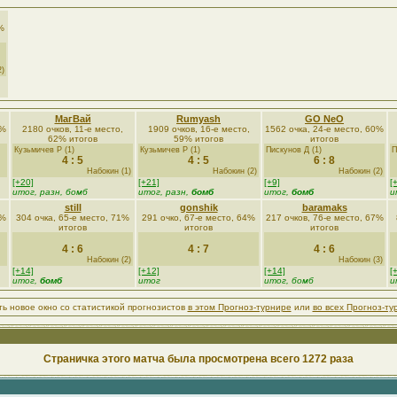
%
2)
МагВай
Rumyash
GO NeO
0%
2180 очков, 11-е место,
1909 очков, 16-е место,
1562 очка, 24-е место, 60%
62% итогов
59% итогов
итогов
Кузьмичев Р (1)
Кузьмичев Р (1)
Пискунов Д (1)
П
4 : 5
4 : 5
6 : 8
Набокин (1)
Набокин (2)
Набокин (2)
[+20]
[+21]
[+9]
[
итог, разн, бомб
итог, разн,
бомб
итог,
бомб
и
still
gonshik
baramaks
9%
304 очка, 65-е место, 71%
291 очко, 67-е место, 64%
217 очков, 76-е место, 67%
итогов
итогов
итогов
4 : 6
4 : 7
4 : 6
Набокин (2)
Набокин (3)
[+14]
[+12]
[+14]
[
итог,
бомб
итог
итог, бомб
и
ть новое окно со статистикой прогнозистов
в этом Прогноз-турнире
или
во всех Прогноз-ту
Страничка этого матча была просмотрена всего 1272 раза