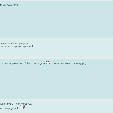
ртак! Оле-оле!
 жми!!! я в Вас уверен.
ай ребята, давай, давай!!!
ерю в Спартак 94 ! Ребята молодцы
Сумин и Сахно - 2 лидера)
ька привет! Как Мосвка?
не подведём!!!