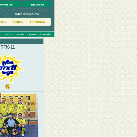
кументы
визитка
лига пенальти
осы
биржа
гoстeвая
д
регистрация
страница входа
ТГК-11