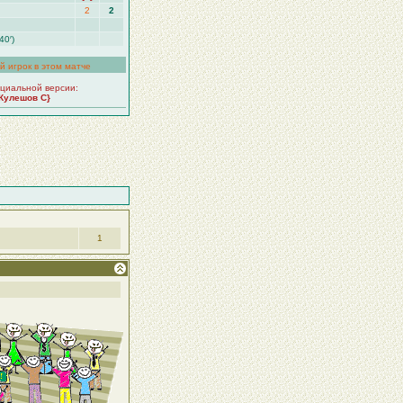
2
2
40′)
й игрок в этом матче
циальной версии:
Кулешов С}
1