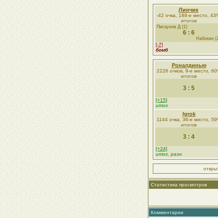
Линчик
-42 очка, 188-е место, 43
итогов
Пискунов Д (1)
6 : 6
Набокин (
[-7]
бомб
Роналдинью
2226 очков, 9-е место, 6
итогов
3 : 5
[+15]
итог
Igrok
1144 очка, 36-е место, 5
итогов
3 : 4
[+24]
итог, разн
откры
Статистика просмотров
Комментарии