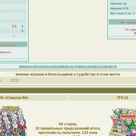
Набокин (к)
Никулин А В
Шестаков С (в: 1′-
- лучши
{
1
}
1
По офи
1
{
2
этом матче
версии:
показать результаты голосования за лучшего игрока в этом матче
мнение игроков и болельщиков о судействе в этом матче
!
ФК «Спартак-94»
ТГК-11
50 ставок,
10 правильных предсказаний итога,
прогнозисты получили -133 очка