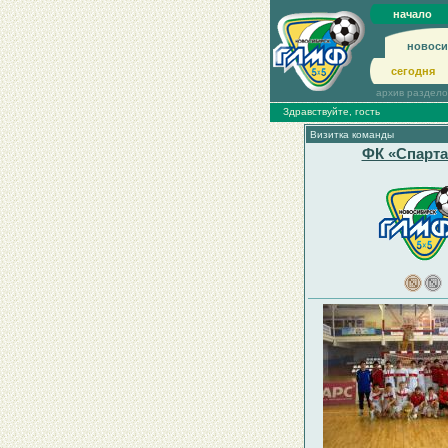
начало
новоси
сегодня
архив раздел
Здравствуйте, гость
Визитка команды
ФК «Спарта