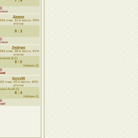
7 : 4
8]
ичего
Димон
294 очка, 31-е место, 56%
итогов
6 : 3
6]
ичего
Любчик
094 очка, 38-е место, 61%
итогов
искунов Д (1)
6 : 5
Набокин (2)
9]
омб
Serov90
802 очка, 45-е место, 60%
итогов
ахно Ал-ей (1)
6 : 4
Набокин (1)
9]
омб