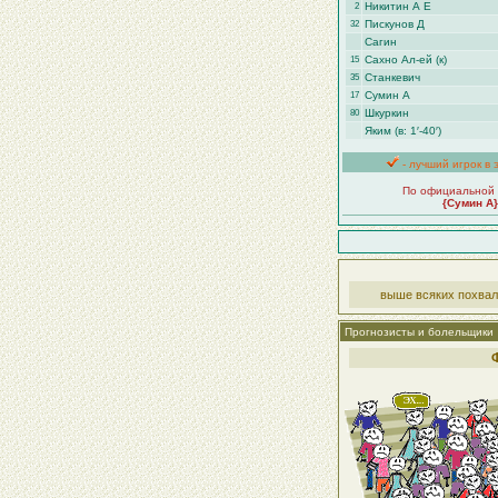
Никитин А Е
2
Пискунов Д
32
Сагин
Сахно Ал-ей (к)
15
Станкевич
35
Сумин А
17
Шкуркин
80
Яким (в: 1′-40′)
- лучший игрок в 
По официальной 
{Сумин А}
выше всяких похвал
Прогнозисты и болельщики