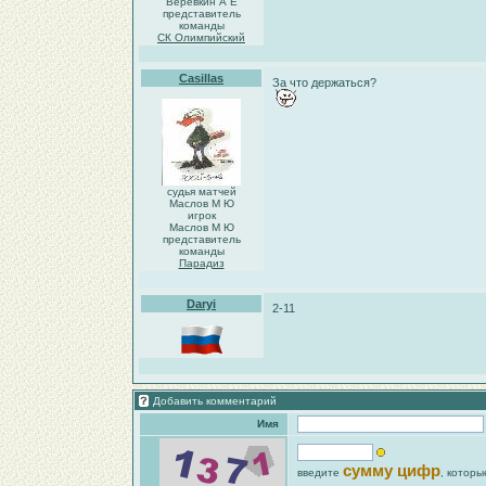
Веревкин А Е
представитель
команды
СК Олимпийский
Casillas
За что держаться?
судья матчей
Маслов М Ю
игрок
Маслов М Ю
представитель
команды
Парадиз
Daryi
2-11
Добавить комментарий
Имя
сумму цифр
введите
, которы