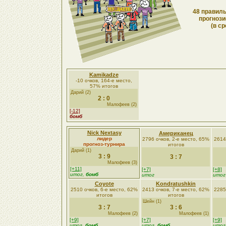
48 правиль
прогнози
(в ср
Kamikadze
-10 очков, 164-е место,
57% итогов
Дарий (2)
2 : 0
Малофеев (2)
[-12]
бомб
Nick Nextasy
Американец
лидер
2796 очков, 2-е место, 65%
2614
прогноз-турнира
итогов
Дарий (1)
3 : 9
3 : 7
Малофеев (3)
[+11]
[+7]
[+8]
итог,
бомб
итог
итог
Coyote
Kondratushkin
2510 очков, 6-е место, 62%
2413 очков, 7-е место, 62%
2285
итогов
итогов
Шейн (1)
3 : 7
3 : 6
Малофеев (2)
Малофеев (1)
[+9]
[+7]
[+9]
итог,
бомб
итог,
бомб
итог