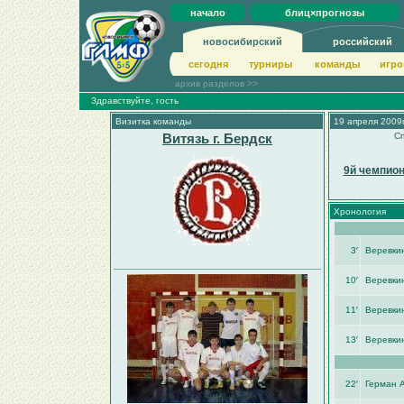
начало
блиц×прогнозы
новосибирский
российский
сегодня
турниры
команды
игро
архив разделов >>
Здравствуйте, гость
Визитка команды
19 апреля 2009г
Витязь г. Бердск
Сп
9й чемпион
Хронология
3′
Веревки
10′
Веревки
11′
Веревки
13′
Веревки
22′
Герман 