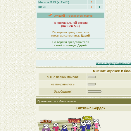
Маслов М Ю (в: 1′-40′)
4
Шейн
1
1
- лучший игрок в этом матче
По официальной версии:
{Кочнев А Е}
По версии представителя
команды соперника:
Дарий
По версии представителя
своей команды:
Дарий
показать результаты го
мнение игроков и бол
выше всяких похвал!
не понравилось
безобразие!
Прогнозисты и болельщики
Витязь г. Бердск