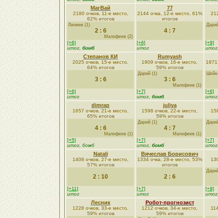
МагВай
77
2180 очков, 11-е место,
2144 очка, 12-е место, 61%
212
62% итогов
итогов
Лилиев (1)
Дарий
2 : 6
4 : 7
Малофеев (2)
[+6]
[+6]
[+9]
итог,
бомб
итог
итог
Степанов КИ
Rumyash
2025 очков, 15-е место,
1909 очков, 16-е место,
1871
64% итогов
59% итогов
Дарий (1)
Шейн 
3 : 6
3 : 6
Малофеев (1)
[+6]
[+7]
[+6]
итог
итог,
бомб
итог
dimrap
juliya
1657 очков, 21-е место,
1598 очков, 22-е место,
158
65% итогов
59% итогов
Дарий (1)
Дарий
4 : 6
4 : 7
Малофеев (1)
Малофеев (1)
[+5]
[+7]
[+7]
итог, бомб
итог,
бомб
итог
Natali
Вячеслав Борисович
1408 очков, 27-е место,
1334 очка, 28-е место, 53%
130
57% итогов
итогов
Дарий
2 : 10
2 : 6
[+11]
[+7]
[+9]
итог
итог
итог
Лесник
Робот-прогнозист
1228 очков, 33-е место,
1212 очков, 34-е место,
114
59% итогов
59% итогов