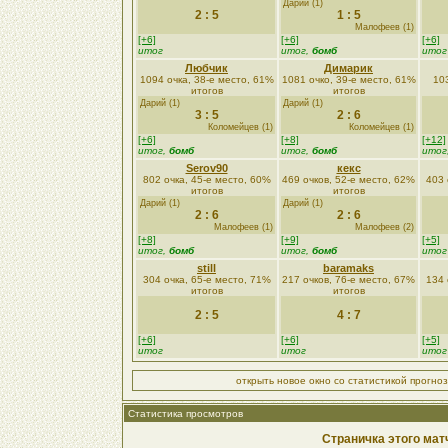
Дарий (1)
2 : 5
1 : 5
Малофеев (1)
[+6]
[+6]
[+6]
итог
итог,
бомб
итог
Любчик
Димарик
1094 очка, 38-е место, 61%
1081 очко, 39-е место, 61%
103
итогов
итогов
Дарий (1)
Дарий (1)
3 : 5
2 : 6
Коломейцев (1)
Коломейцев (1)
[+6]
[+8]
[+12]
итог,
бомб
итог,
бомб
итог
Serov90
кекс
802 очка, 45-е место, 60%
469 очков, 52-е место, 62%
403 
итогов
итогов
Дарий (1)
Дарий (1)
2 : 6
2 : 6
Малофеев (1)
Малофеев (2)
[+8]
[+9]
[+5]
итог,
бомб
итог,
бомб
итог
still
baramaks
304 очка, 65-е место, 71%
217 очков, 76-е место, 67%
134 
итогов
итогов
2 : 5
4 : 7
[+6]
[+6]
[+5]
итог
итог
итог
открыть новое окно со статистикой прогно
Статистика просмотров
Страничка этого мат