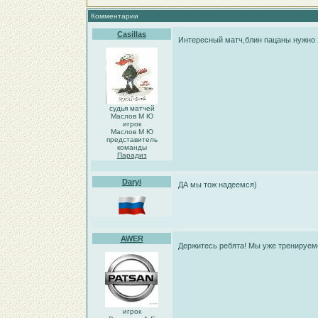
Комментарии
Casillas
Интересный матч,блин пацаны нужно 
судья матчей
Маслов М Ю
игрок
Маслов М Ю
представитель
команды
Парадиз
Daryi
ДА мы тож надеемся)
AWER
Держитесь ребята! Мы уже тренируе
игрок