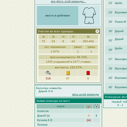
все фото этой команды...
23′
Шейн
24′
Веревки
место в рейтинге
26′
Раков М
30′
Дарий
Участие во всех турнирах
И
В
Н
П
М
Дарий
30′
75
23
8
44
305-404
тех. поражения
своих
чужих
Шейн
36′
2.67%
1
1
прогнозируемость: 58.74%
37′
Малофе
1455 угадываний в 2477 ставках
жесткость: 132.57%
39′
Малофе
40′
Веревки
318
47
6
40′
Веревки
Капитан команды
Дарий Н.А
весь штаб команды
Командные фо
Заявка команды на матч
первый та
0 - 1
игрок
Алпатов
Дарий (к)
4
1
Кочнев А Е
{●}
Лилиев