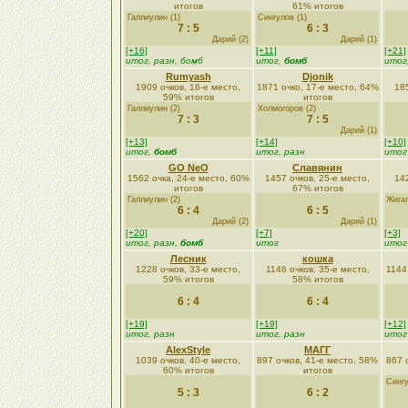
итогов
61% итогов
Галлиулин (1)
Сингулов (1)
7 : 5
6 : 3
Дарий (2)
Дарий (1)
[+16]
[+11]
[+21]
итог, разн, бомб
итог,
бомб
итог
Rumyash
Djonik
1909 очков, 16-е место,
1871 очко, 17-е место, 64%
185
59% итогов
итогов
Галлиулин (2)
Холмогоров (2)
7 : 3
7 : 5
Дарий (1)
[+13]
[+14]
[+10]
итог,
бомб
итог, разн
итог
GO NeO
Славянин
1562 очка, 24-е место, 60%
1457 очков, 25-е место,
142
итогов
67% итогов
Галлиулин (2)
Жигал
6 : 4
6 : 5
Дарий (2)
Дарий (1)
[+20]
[+7]
[+3]
итог, разн,
бомб
итог
итог
Лесник
кошка
1228 очков, 33-е место,
1146 очков, 35-е место,
1144
59% итогов
58% итогов
6 : 4
6 : 4
[+19]
[+19]
[+12]
итог, разн
итог, разн
итог
AlexStyle
МАГГ
1039 очков, 40-е место,
897 очков, 41-е место, 58%
867 
60% итогов
итогов
Сингу
5 : 3
6 : 2