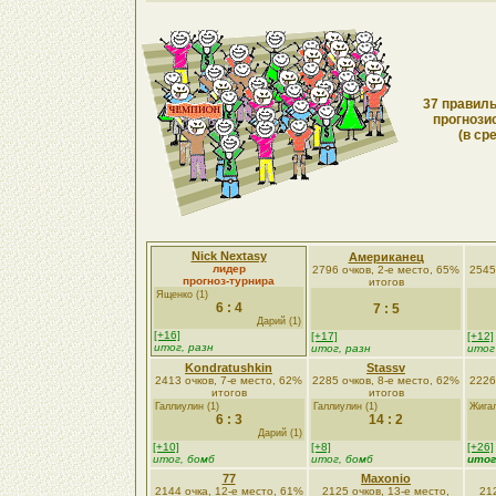
37 правиль
прогнози
(в ср
Nick Nextasy
Американец
лидер
2796 очков, 2-е место, 65%
2545
прогноз-турнира
итогов
Ященко (1)
6 : 4
7 : 5
Дарий (1)
[+16]
[+17]
[+12]
итог, разн
итог, разн
итог
Kondratushkin
Stassv
2413 очков, 7-е место, 62%
2285 очков, 8-е место, 62%
2226
итогов
итогов
Галлиулин (1)
Галлиулин (1)
Жигал
6 : 3
14 : 2
Дарий (1)
[+10]
[+8]
[+26]
итог, бомб
итог, бомб
итог
77
Maxonio
2144 очка, 12-е место, 61%
2125 очков, 13-е место,
212