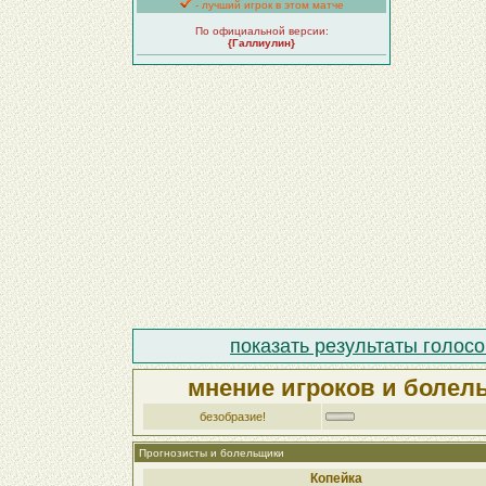
- лучший игрок в этом матче
По официальной версии:
{Галлиулин}
показать результаты голосо
мнение игроков и болел
безобразие!
Прогнозисты и болельщики
Копейка