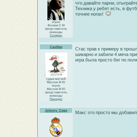
что давайте парни, отыграйт
Техника у ребят есть, в футб
точнее ногах!
игрок
Волков С М
представитель
команды
Солярис
Casillas
Стас прав к примеру в прош
шикарно и забили 4 мяча при
игра была просто бег по пол
судья матчей
Маслов М Ю
игрок
Маслов М Ю
представитель
команды
Парадиз
Johnny_Cage
Макс это просто мы добавил