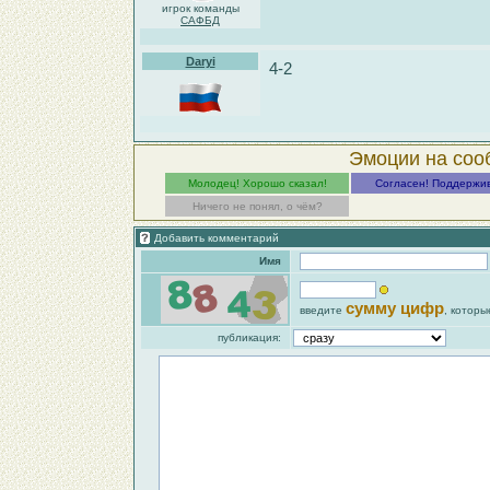
игрок команды
САФБД
Daryi
4-2
Эмоции на соо
Молодец! Хорошо сказал!
Согласен! Поддержи
Ничего не понял, о чём?
Добавить комментарий
Имя
сумму цифр
введите
, которы
публикация: