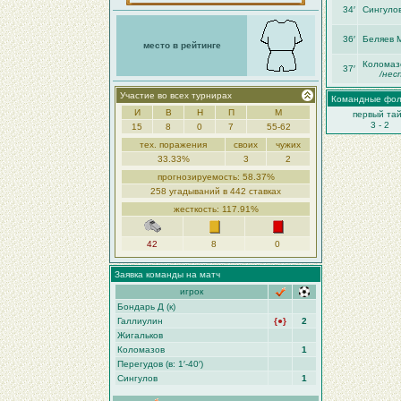
34′
Сингуло
36′
Беляев 
место в рейтинге
Коломаз
37′
/нес
Участие во всех турнирах
Командные фо
И
В
Н
П
М
первый та
3 - 2
15
8
0
7
55-62
тех. поражения
своих
чужих
33.33%
3
2
прогнозируемость: 58.37%
258 угадываний в 442 ставках
жесткость: 117.91%
42
8
0
Заявка команды на матч
игрок
Бондарь Д (к)
Галлиулин
{●}
2
Жигальков
Коломазов
1
Перегудов (в: 1′-40′)
Сингулов
1