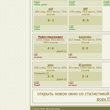
[+21]
[+13]
[+10]
итог, разн
итог
итог
still
MIF
304 очка, 65-е место, 71%
178 очков, 79-е место, 53%
итогов
итогов
6 : 3
8 : 5
[+12]
[+8]
итог
итог
Робот-прогнозист
baramaks
1212 очков, 34-е место,
217 очков, 76-е место, 67%
59% итогов
итогов
4 : 4
0 : 0
Дарий (1)
[-9]
[-8]
ничего
ничего
кекс
El portero
469 очков, 52-е место, 62%
25 очков, 129-е место, 56%
итогов
итогов
Галлиулин (1)
2 : 5
2 : 4
Дарий (2)
[-13]
[-11]
бомб
ничего
открыть новое окно со статистико
всех 
Статистика просмотров