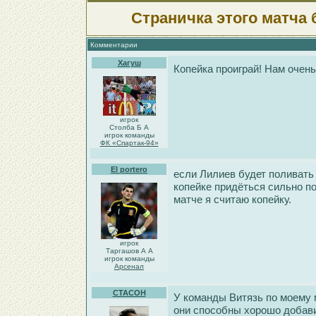
Страничка этого матча 
Комментарии
Хагуш
Копейка проиграй! Нам очен
игрок
Столба Б А
игрок команды
ФК «Спартак-94»
El portero
если Лилиев будет поливать 
копейке придёться сильно п
матче я считаю копейку.
игрок
Таргашов А А
игрок команды
Арсенал
CTACOH
У команды Витязь по моему 
они способны хорошо добавит