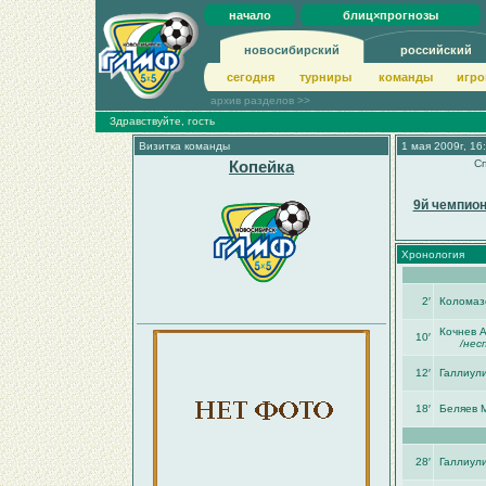
начало
блиц×прогнозы
новосибирский
российский
сегодня
турниры
команды
игро
архив разделов >>
Здравствуйте, гость
Визитка команды
1 мая 2009г, 16
Копейка
Сп
9й чемпион
Хронология
2′
Коломаз
Кочнев А
10′
/нес
12′
Галлиул
18′
Беляев 
28′
Галлиул