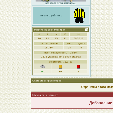
все фото этой команды...
место в рейтинге
Участие во всех турнирах
И
В
Н
П
М
180
84
15
81
909-916
тех. поражения
своих
чужих
18.33%
28
5
прогнозируемость: 70.98%
1333 угадывания в 1878 ставках
жесткость: 72.77%
460
39
2
Статистика просмотров
Страничка этого мат
Обсуждение закрыто
Добавление