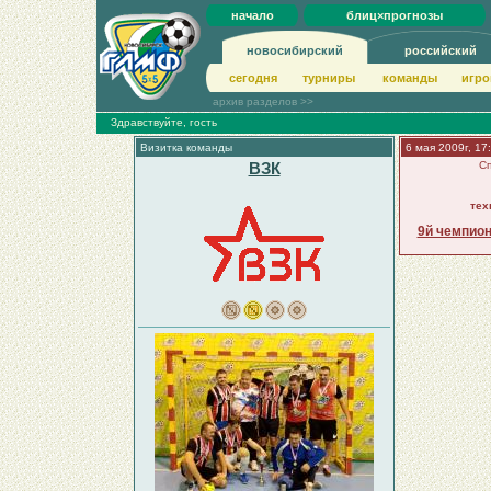
начало
блиц×прогнозы
новосибирский
российский
сегодня
турниры
команды
игро
архив разделов >>
Здравствуйте, гость
Визитка команды
6 мая 2009г, 17
ВЗК
Сп
тех
9й чемпион