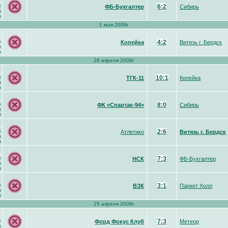
6:2
»
ФБ-Бухгалтер
Сибирь
р
я
1 мая 2009г
4:2
»
Копейка
Витязь г. Бердск
р
я
26 апреля 2009г
10:1
»
ТГК-11
Копейка
р
я
8:0
»
ФК «Спартак-94»
Сибирь
р
я
2:6
»
Атлетико
Витязь г. Бердск
р
я
7:3
»
НСК
ФБ-Бухгалтер
р
я
3:1
»
ВЗК
Паркет Холл
р
я
25 апреля 2009г
7:3
»
Форд Фокус Клуб
Метеор
р