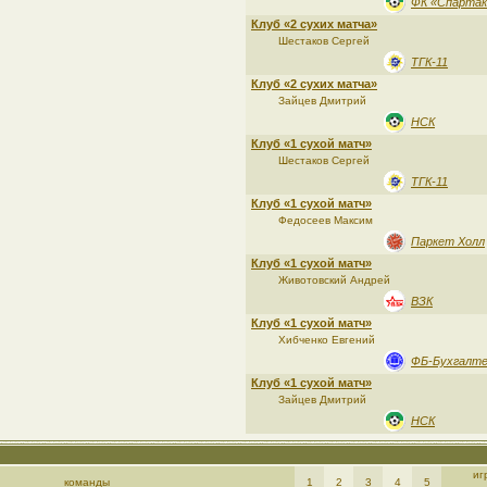
ФК «Спартак
Клуб «2 сухих матча»
Шестаков Сергей
ТГК-11
Клуб «2 сухих матча»
Зайцев Дмитрий
НСК
Клуб «1 сухой матч»
Шестаков Сергей
ТГК-11
Клуб «1 сухой матч»
Федосеев Максим
Паркет Холл
Клуб «1 сухой матч»
Животовский Андрей
ВЗК
Клуб «1 сухой матч»
Хибченко Евгений
ФБ-Бухгалт
Клуб «1 сухой матч»
Зайцев Дмитрий
НСК
иг
команды
1
2
3
4
5