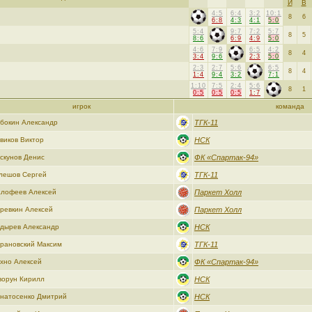
И
В
4:5
6:4
3:2
10:1
8
6
6:8
4:3
4:1
5:0
5:4
9:7
7:2
5:7
8
5
8:6
6:9
4:9
5:0
4:6
7:9
6:5
4:2
8
4
3:4
9:6
2:3
5:0
2:3
2:7
5:6
6:5
8
4
1:4
9:4
3:2
7:1
1:10
7:5
2:4
5:6
8
1
0:5
0:5
0:5
1:7
игрок
команда
бокин Александр
ТГК-11
виков Виктор
НСК
скунов Денис
ФК «Спартак-94»
лешов Сергей
ТГК-11
лофеев Алексей
Паркет Холл
ревкин Алексей
Паркет Холл
дырев Александр
НСК
рановский Максим
ТГК-11
хно Алексей
ФК «Спартак-94»
ворун Кирилл
НСК
натосенко Дмитрий
НСК