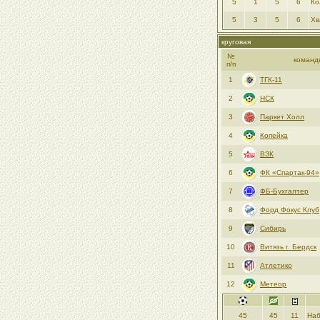
5
1
5
6
Ко
5
3
5
6
Хв
круговая
№
команд
п/п
1
ТГК-11
2
НСК
3
Паркет Холл
4
Копейка
5
ВЗК
6
ФК «Спартак-94»
7
ФБ-Бухгалтер
8
Форд Фокус Клуб
9
Сибирь
10
Витязь г. Бердск
11
Атлетико
12
Метеор
45
45
11
Наб