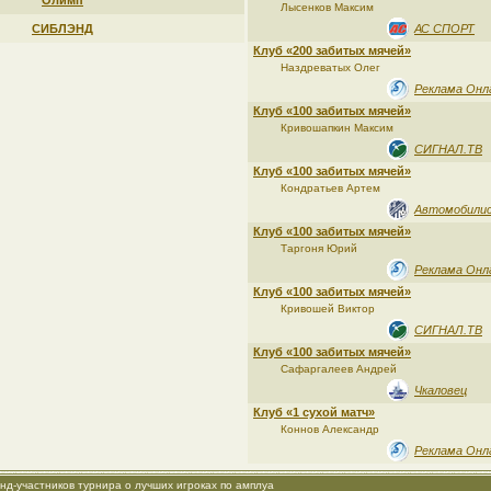
Олимп
Лысенков Максим
СИБЛЭНД
АС СПОРТ
Клуб «200 забитых мячей»
Наздреватых Олег
Реклама Онл
Клуб «100 забитых мячей»
Кривошапкин Максим
СИГНАЛ.ТВ
Клуб «100 забитых мячей»
Кондратьев Артем
Автомобили
Клуб «100 забитых мячей»
Таргоня Юрий
Реклама Онл
Клуб «100 забитых мячей»
Кривошей Виктор
СИГНАЛ.ТВ
Клуб «100 забитых мячей»
Сафаргалеев Андрей
Чкаловец
Клуб «1 сухой матч»
Коннов Александр
Реклама Онл
нд-участников турнира о лучших игроках по амплуа