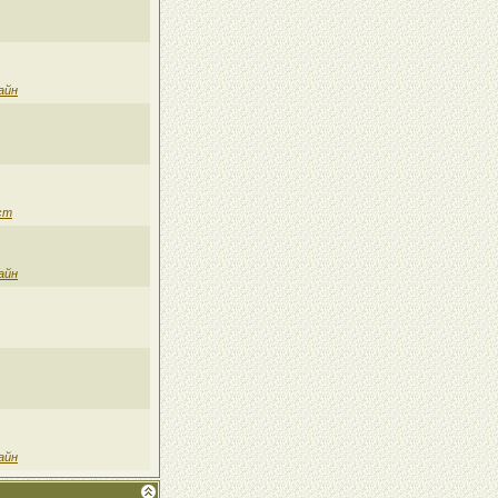
айн
ст
айн
айн