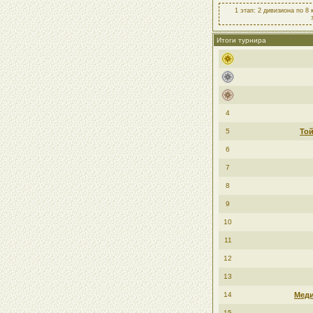
1 этап: 2 дивизиона по 8
Итоги турнира
4
5
Той
6
7
8
9
10
11
12
13
14
Меди
15