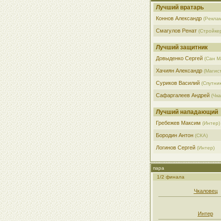
Лучший вратарь
Коннов Александр
(Рекла
Смагулов Ренат
(Стройке
Лучший защитник
Довыденко Сергей
(Сан М
Хачиян Александр
(Магис
Суриков Василий
(Спутник
Сафаргалеев Андрей
(Чк
Лучший нападающий
Гребежев Максим
(Интер)
Бородин Антон
(СКА)
Логинов Сергей
(Интер)
пара
1/2 финала
Чкаловец
Интер