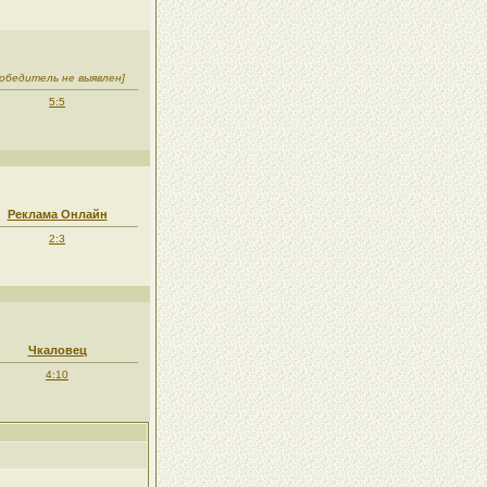
победитель не выявлен]
5:5
Реклама Онлайн
2:3
Чкаловец
4:10