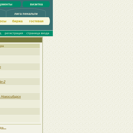
кументы
визитка
лига пенальти
осы
биржа
гoстeвая
д
регистрация
страница входа
ира
т
н-2
 Новосибирск
ра...