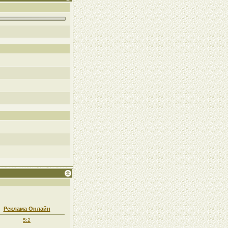
Реклама Онлайн
5:2