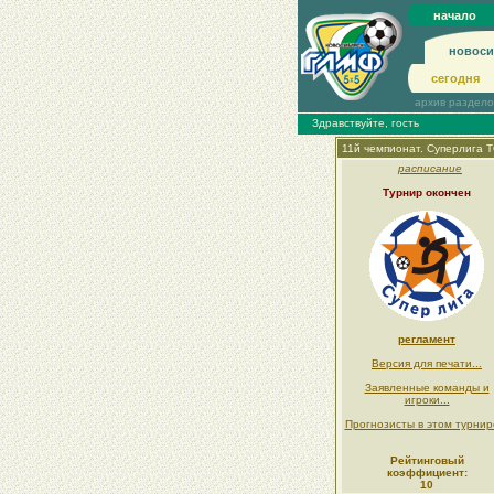
начало
новоси
сегодня
архив раздел
Здравствуйте, гость
11й чемпионат. Суперлига 
расписание
Турнир окончен
регламент
Версия для печати...
Заявленные команды и
игроки...
Прогнозисты в этом турнире
Рейтинговый
коэффициент:
10