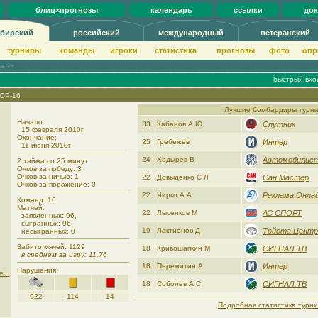
блиц×прогнозы
календарь
ссылки
до
бирский
российский
международный
ветеранский
турниры
команды
игроки
статистика
прогнозы
фото
опр
ов >>
быстрый вхо
ТОР-16
Лучшие бомбардиры турн
Начало:
33
Кабанов А Ю
Спутник
15 февраля 2010г
Окончание:
25
Гребежев
Интер
11 июня 2010г
24
Ходырев В
Автомобилис
2 тайма по 25 минут
Очков за победу: 3
Очков за ничью: 1
22
Довыденко С Л
Сан Мастер
Очков за поражение: 0
22
Чирко А А
Реклама Онлай
Команд: 16
Матчей:
22
Лысенков М
АС СПОРТ
заявленных: 96,
сыгранных: 96,
19
Лактионов Д
Тойота Центр
несыгранных: 0
Забито мячей: 1129
18
Кривошапкин М
СИГНАЛ.ТВ
в среднем за игру: 11.76
18
Перемитин А
Интер
Нарушения:
...
18
Соболев А С
СИГНАЛ.ТВ
922
114
14
Подробная статистика турни