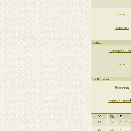
Интер
Чкаловец
финал
Реклама Онла
Интер
за III место
Чкаловец
Реклама Онлай
14
14
4
Гре
10
10
4
Чин