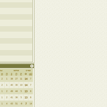
ры
мячи
очки
Н
П
З
П
Р
О
пО
14
2
1
38
27
11
7
14
2
1
40
30
10
7
13
1
2
49
44
5
8
13
1
2
41
36
5
8
7
1
4
43
51
-8
14