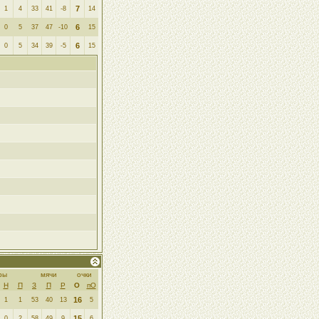
7
1
4
33
41
-8
14
6
0
5
37
47
-10
15
6
0
5
34
39
-5
15
ры
мячи
очки
Н
П
З
П
Р
О
пО
16
1
1
53
40
13
5
15
0
2
58
49
9
6