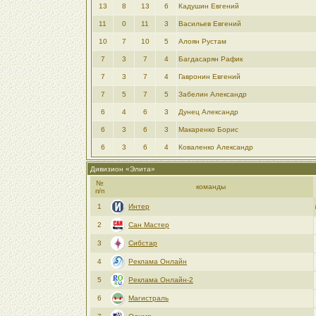
13
8
13
6
Кадушин Евгений
11
0
11
3
Васильев Евгений
10
7
10
5
Алоян Рустам
7
3
7
4
Багдасарян Рафик
7
3
7
4
Гавронин Евгений
7
5
7
5
Забелин Александр
6
4
6
3
Дунец Александр
6
3
6
3
Макаренко Борис
6
3
6
4
Коваленко Александр
Дивизион «Элита»
№
команды
п/п
1
Интер
2
Сан Мастер
3
Сибстар
4
Реклама Онлайн
5
Реклама Онлайн-2
6
Магистраль