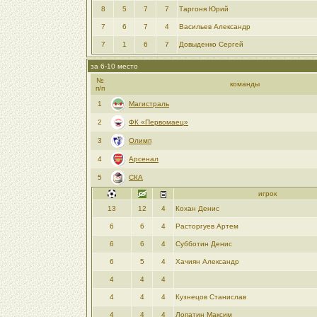
8
5
7
7
Таргоня Юрий
7
6
7
4
Васильев Александр
7
1
6
7
Довыденко Сергей
за 6-10 место
№
команды
п/п
1
Магистраль
2
ФК «Первомаец»
3
Олимп
4
Арсенал
5
СКА
игрок
13
12
4
Кохан Денис
6
6
4
Расторгуев Артем
6
6
4
Субботин Денис
6
5
4
Хачиян Александр
4
4
4
4
4
4
Кузнецов Станислав
4
4
4
Лопатин Максим