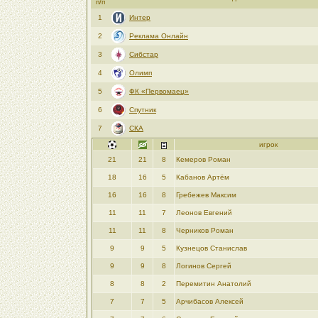
п/п
1
Интер
2
Реклама Онлайн
3
Сибстар
4
Олимп
5
ФК «Первомаец»
6
Спутник
7
СКА
игрок
21
21
8
Кемеров Роман
18
16
5
Кабанов Артём
16
16
8
Гребежев Максим
11
11
7
Леонов Евгений
11
11
8
Черников Роман
9
9
5
Кузнецов Станислав
9
9
8
Логинов Сергей
8
8
2
Перемитин Анатолий
7
7
5
Арчибасов Алексей