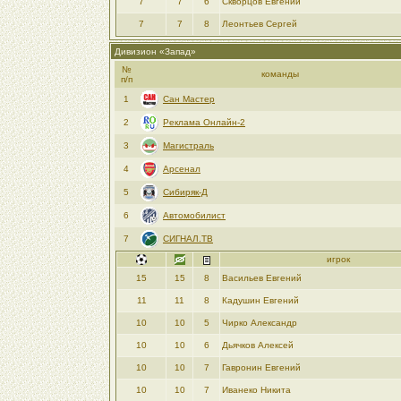
7
7
6
Скворцов Евгений
7
7
8
Леонтьев Сергей
Дивизион «Запад»
№
команды
п/п
1
Сан Мастер
2
Реклама Онлайн-2
3
Магистраль
4
Арсенал
5
Сибиряк-Д
6
Автомобилист
7
СИГНАЛ.ТВ
игрок
15
15
8
Васильев Евгений
11
11
8
Кадушин Евгений
10
10
5
Чирко Александр
10
10
6
Дьячков Алексей
10
10
7
Гавронин Евгений
10
10
7
Иванеко Никита