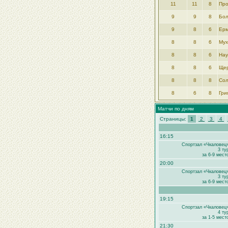
11
11
8
Про
9
9
8
Бо
9
8
6
Ерм
8
8
6
Мух
8
8
6
Нау
8
8
6
Ще
8
8
8
Сол
8
6
8
Гри
Матчи по дням
Страницы:
1
2
3
4
16:15
Спортзал «Чкаловец
3 ту
за 6-9 мест
20:00
Спортзал «Чкаловец
3 ту
за 6-9 мест
19:15
Спортзал «Чкаловец
4 ту
за 1-5 мест
21:30