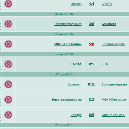
4:4
»
Звезда
LAVITA
р
о
3 июня 2016г
3:8
»
Электропрофсоюз
Бухарест
р
о
2 июня 2016г
5:0
»
МФК «Полякова»
Золотая корона
р
о
1 июня 2016г
8:5
»
LAVITA
КЛФ
р
о
27 мая 2016г
8:11
»
Бухарест
Золотая корона
р
о
8:2
»
Электропрофсоюз
МФК «Полякова»
р
о
6:5
»
Звезда
Атлант-НИИЖТ
р
о
25 мая 2016г