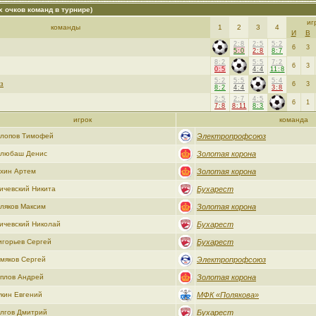
х очков команд в турнире)
иг
команды
1
2
3
4
И
В
2:8
2:5
5:2
6
3
5:0
2:8
8:7
8:2
5:5
7:2
6
3
0:5
4:4
11:8
5:2
5:5
5:4
з
6
3
8:2
4:4
3:8
2:5
2:7
4:5
6
1
7:8
8:11
8:3
игрок
команда
лопов Тимофей
Электропрофсоюз
любаш Денис
Золотая корона
хин Артем
Золотая корона
ичевский Никита
Бухарест
ляков Максим
Золотая корона
ичевский Николай
Бухарест
игорьев Сергей
Бухарест
мяков Сергей
Электропрофсоюз
плов Андрей
Золотая корона
кин Евгений
МФК «Полякова»
лгов Дмитрий
Бухарест