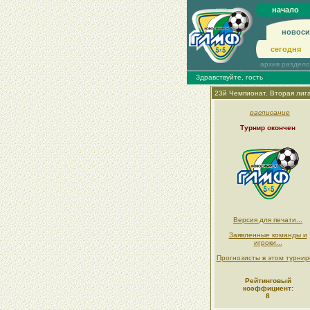
начало
новоси
сегодня
архив раздел
Здравствуйте, гость
23й Чемпионат. Вторая лиг
расписание
Турнир окончен
Версия для печати...
Заявленные команды и
игроки...
Прогнозисты в этом турнире
Рейтинговый
коэффициент:
8