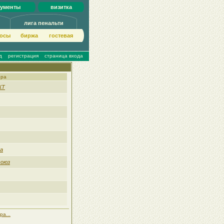
кументы
визитка
лига пенальти
осы
биржа
гoстeвая
д
регистрация
страница входа
ира
ЖТ
а
союз
ра...