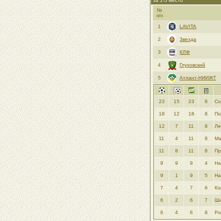
за 1-5 место
№
п/п
1
LAVITA
2
Звезда
3
КЛФ
4
Глуховский
5
Атлант-НИИЖТ
23
15
23
8
Со
18
12
18
8
По
12
7
11
8
Ле
11
4
11
8
Ма
11
8
11
8
Пр
9
9
9
4
На
9
1
9
5
На
7
4
7
6
Ко
6
2
6
7
Ши
6
4
6
8
Ро