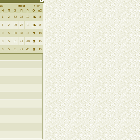
ры
мячи
очки
Н
П
З
П
Р
О
пО
16
1
2
52
33
19
8
16
1
2
26
23
3
8
9
0
5
36
37
-1
15
9
0
5
31
41
-10
15
9
0
5
31
42
-11
15