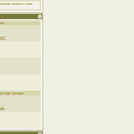
ранением «золотых» очков.
ира
ИЖТ
по ходу турнира
она