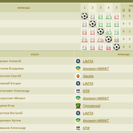
иг
команды
1
2
3
4
5
И
В
5:3
6:2
5:8
7:1
8
5
4:4
8:5
11:3
6:7
3:5
4:1
2:1
2:4
8
5
4:4
3:2
2:1
6:5
2:6
1:4
7:4
2:4
8
3
5:8
2:3
10:2
7:6
8:5
1:2
4:7
7:4
8
3
3:11
1:2
2:10
5:0
1:7
4:2
4:2
4:7
8
3
7:6
5:6
6:7
0:5
игрок
команда
рокин Алексей
LAVITA
тапов Владимир
Атлант-НИИЖТ
онтьев Сергей
Звезда
евский Богдан
LAVITA
отасевич Александр
КЛФ
суруллин Михаил
Атлант-НИИЖТ
умов Егор
Глуховский
ротков Виталий
LAVITA
ринкин Артем
Атлант-НИИЖТ
машов Александр
КЛФ