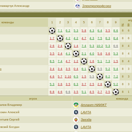
ламарчук Александр
Электропрофсоюз
иг
команды
1
2
3
4
5
6
7
8
9
И
В
7:1
6:2
5:3
5:8
4:3
6:4
3:5
8:6
8
6
1:7
4:2
4:2
4:7
4:3
7:5
6:3
6:4
8
6
2:6
2:4
1:4
7:4
5:3
10:2
5:3
6:6
8
4
3:5
2:4
4:1
2:1
4:0
5:6
3:6
5:3
8
4
8:5
7:4
4:7
1:2
1:6
5:1
7:3
1:5
8
4
з
3:4
3:4
3:5
0:4
6:1
5:5
5:2
5:4
8
3
4:6
5:7
2:10
6:5
1:5
5:5
8:2
7:2
8
3
5:3
3:6
3:5
6:3
3:7
2:5
2:8
5:2
8
3
6:8
4:6
6:6
3:5
5:1
4:5
2:7
2:5
8
1
игрок
команда
апов Владимир
Атлант-НИИЖТ
окин Алексей
LAVITA
нтьев Сергей
Звезда
вский Богдан
LAVITA