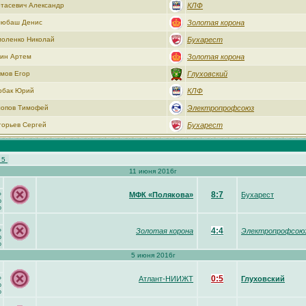
тасевич Александр
КЛФ
любаш Денис
Золотая корона
оленко Николай
Бухарест
ин Артем
Золотая корона
мов Егор
Глуховский
рбак Юрий
КЛФ
опов Тимофей
Электропрофсоюз
горьев Сергей
Бухарест
5
11 июня 2016г
8:7
»
МФК «Полякова»
Бухарест
р
о
4:4
»
Золотая корона
Электропрофсою
р
о
5 июня 2016г
0:5
»
Атлант-НИИЖТ
Глуховский
р
о