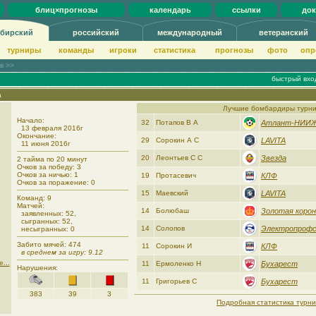
блиц×прогнозы
календарь
ссылки
до
бирский
российский
международный
ветеранский
турниры
команды
игроки
статистика
прогнозы
фото
опр
ов >>
быстрый вхо
а
Лучшие бомбардиры турн
Начало:
32
Потапов В А
Атлант-НИИ
13 февраля 2016г
Окончание:
29
Сорокин А С
LAVITA
11 июня 2016г
20
Леонтьев С С
Звезда
2 тайма по 20 минут
Очков за победу: 3
Очков за ничью: 1
19
Протасевич
КЛФ
Очков за поражение: 0
15
Маевский
LAVITA
Команд: 9
Матчей:
14
Болюбаш
Золотая корон
заявленных: 52,
сыгранных: 52,
14
Солопов
Электропроф
несыгранных: 0
Забито мячей: 474
11
Сорокин И
КЛФ
в среднем за игру: 9.12
...
11
Ермоленко Н
Бухарест
Нарушения:
11
Григорьев С
Бухарест
383
39
3
Подробная статистика турни