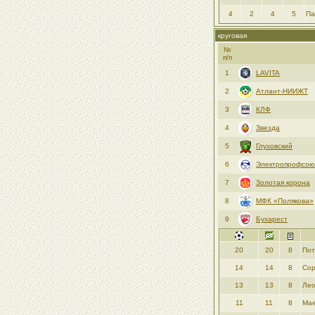
4
2
4
5
Па
круговая
№
п/п
1
LAVITA
2
Атлант-НИИЖТ
3
КЛФ
4
Звезда
5
Глуховский
6
Электропрофсою
7
Золотая корона
8
МФК «Полякова»
9
Бухарест
20
20
8
Пот
14
14
8
Сор
13
13
8
Лео
11
11
8
Мае