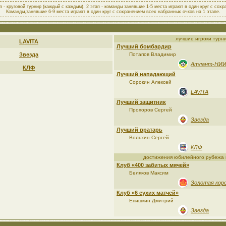
 - круговой турнир (каждый с каждым). 2 этап - команды занявшие 1-5 места играют в один круг с сох
Команды,занявшие 6-9 места играют в один круг с сохранением всех набранных очков на 1 этапе.
лучшие игроки турн
LAVITA
Лучший бомбардир
Звезда
Потапов Владимир
Атлант-НИ
КЛФ
Лучший нападающий
Сорокин Алексей
LAVITA
Лучший защитник
Прохоров Сергей
Звезда
Лучший вратарь
Вольхин Сергей
КЛФ
достижения юбилейного рубежа 
Клуб «400 забитых мячей»
Беляков Максим
Золотая кор
Клуб «6 сухих матчей»
Епишкин Дмитрий
Звезда