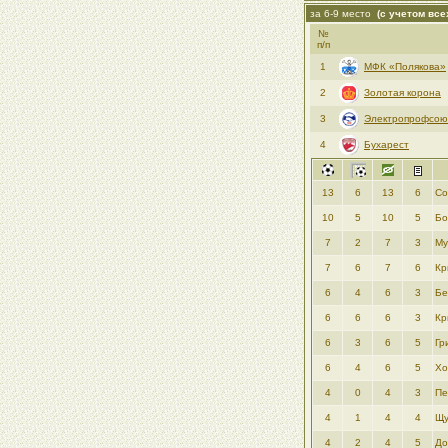
за 6-9 место
(с учетом все
№
п/п
1
МФК «Полякова»
2
Золотая корона
3
Электропрофсою
4
Бухарест
13
6
13
6
Со
10
5
10
5
Бо
7
2
7
3
Му
7
6
7
6
Кр
6
4
6
3
Бе
6
6
6
3
Кр
6
3
6
5
Гр
6
4
6
5
Хо
4
0
4
3
Пе
4
1
4
4
Щу
4
2
4
5
До