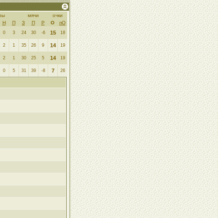
ры
мячи
очки
Н
П
З
П
Р
О
пО
15
0
3
24
30
-6
18
14
2
1
35
26
9
19
14
2
1
30
25
5
19
7
0
5
31
39
-8
26