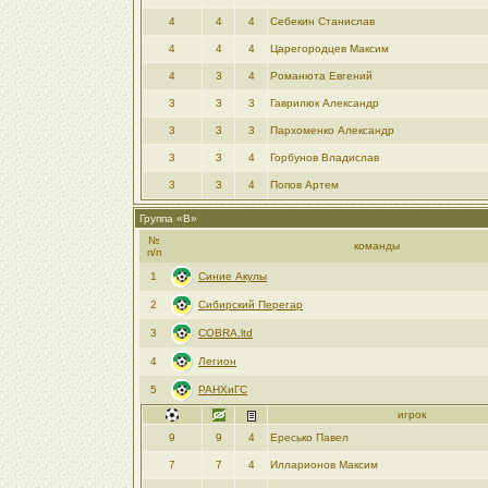
4
4
4
Себекин Станислав
4
4
4
Царегородцев Максим
4
3
4
Романюта Евгений
3
3
3
Гаврилюк Александр
3
3
3
Пархоменко Александр
3
3
4
Горбунов Владислав
3
3
4
Попов Артем
Группа «B»
№
команды
п/п
1
Синие Акулы
2
Сибирский Перегар
3
COBRA.ltd
4
Легион
5
РАНХиГС
игрок
9
9
4
Ересько Павел
7
7
4
Илларионов Максим