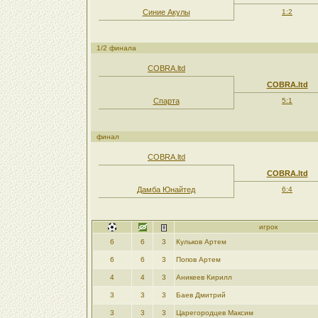
Синие Акулы
1:2
1/2 финала
COBRA.ltd
COBRA.ltd
Спарта
5:1
финал
COBRA.ltd
COBRA.ltd
Дамба Юнайтед
6:4
игрок
6
6
3
Кульков Артем
6
6
3
Попов Артем
4
4
3
Аникеев Кирилл
3
3
3
Баев Дмитрий
3
3
3
Царегородцев Максим