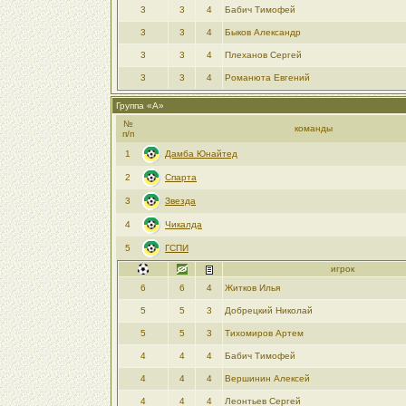
3
3
4
Бабич Тимофей
3
3
4
Быков Александр
3
3
4
Плеханов Сергей
3
3
4
Романюта Евгений
Группа «A»
№
команды
п/п
1
Дамба Юнайтед
2
Спарта
3
Звезда
4
Чикалда
5
ГСПИ
игрок
6
6
4
Житков Илья
5
5
3
Добрецкий Николай
5
5
3
Тихомиров Артем
4
4
4
Бабич Тимофей
4
4
4
Вершинин Алексей
4
4
4
Леонтьев Сергей