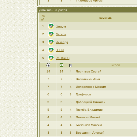
3
3
4
Тихомиров Артем
Дивизион «Центр»
№
команды
п/п
1
Звезда
2
Легион
3
Чикалда
4
ГСПИ
5
РАНХиГС
игрок
14
14
4
Леонтьев Сергей
7
7
3
Василенко Илья
7
7
4
Илларионов Максим
6
6
3
Трофимов
5
5
3
Добрецкий Николай
5
5
4
Глемба Владимир
4
4
3
Пляшник Матвей
4
4
4
Быченков Максим
3
3
3
Вершинин Алексей