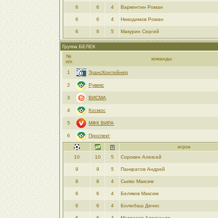
6
6
4
Варкентин Роман
6
6
4
Никодимов Роман
6
6
5
Макурин Сергей
Группа БЕЛЕК
№
команды
п/п
1
ТрансКонтейнер
2
Рувикс
3
ВИСМА
4
Космос
5
МФК ВИРА
6
Проспект
игрок
10
10
5
Сорокин Алексей
9
9
5
Панкратов Андрей
8
8
4
Сыпко Максим
6
6
4
Беляков Максим
6
6
4
Болюбаш Денис
6
6
4
Матросов Александр