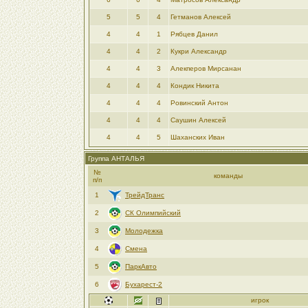
5
5
4
Гетманов Алексей
4
4
1
Рябцев Данил
4
4
2
Кукри Александр
4
4
3
Алекперов Мирсанан
4
4
4
Кондик Никита
4
4
4
Ровинский Антон
4
4
4
Саушин Алексей
4
4
5
Шаханских Иван
Группа АНТАЛЬЯ
№
команды
п/п
1
ТрейдТранс
2
СК Олимпийский
3
Молодежка
4
Смена
5
ПаркАвто
6
Бухарест-2
игрок