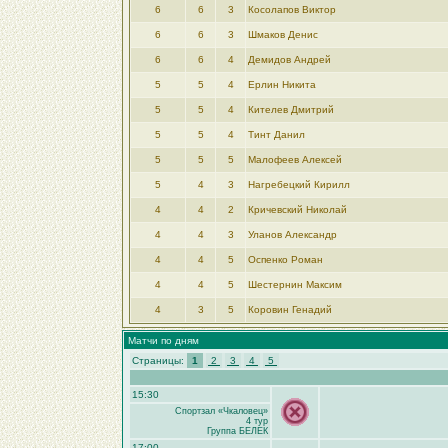
6
6
3
Косолапов Виктор
6
6
3
Шмаков Денис
6
6
4
Демидов Андрей
5
5
4
Ерлин Никита
5
5
4
Кителев Дмитрий
5
5
4
Тинт Данил
5
5
5
Малофеев Алексей
5
4
3
Нагребецкий Кирилл
4
4
2
Кричевский Николай
4
4
3
Уланов Александр
4
4
5
Оспенко Роман
4
4
5
Шестернин Максим
4
3
5
Коровин Генадий
Матчи по дням
Страницы:
1
2
3
4
5
15:30
Спортзал «Чкаловец»
4 тур
Группа БЕЛЕК
17:00