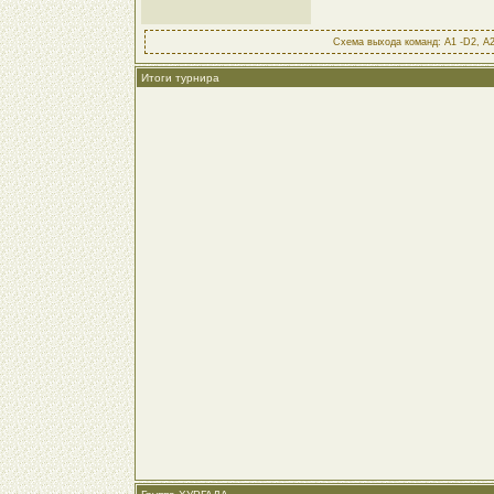
Схема выхода команд: А1 -D2, А2
Итоги турнира