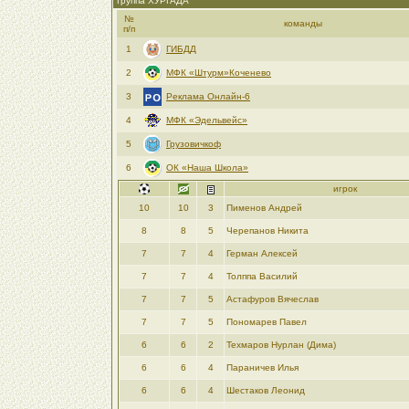
Группа ХУРГАДА
№
команды
п/п
1
ГИБДД
2
МФК «Штурм»Коченево
3
Реклама Онлайн-6
4
МФК «Эдельвейс»
5
Грузовичкоф
6
ОК «Наша Школа»
игрок
10
10
3
Пименов Андрей
8
8
5
Черепанов Никита
7
7
4
Герман Алексей
7
7
4
Толппа Василий
7
7
5
Астафуров Вячеслав
7
7
5
Пономарев Павел
6
6
2
Техмаров Нурлан (Дима)
6
6
4
Параничев Илья
6
6
4
Шестаков Леонид