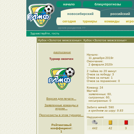
начало
блиц×прогнозы
новосибирский
российский
сегодня
турниры
команды
игро
архив разделов >>
Здравствуйте, гость
Кубок «Золотое межсезонье». Кубок «Золотое межсезонье»
расписание
Начало:
11 декабря 2019г
Турнир окончен
Окончание:
2 февраля 2020г
2 тайма по 20 минут
Очков за победу: 3
Очков за ничью: 1
Очков за поражение: 0
Команд: 24
Матчей:
заявленных: 60,
сыгранных: 60,
Версия для печати...
несыгранных: 0
Заявленные команды и
Забито мячей: 590
игроки...
в среднем за игру: 9.83
Прогнозисты в этом турнире...
Нарушения:
Рейтинговый
коэффициент:
442
42
3
1