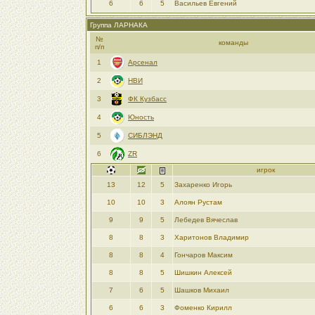
6
6
5
Васильев Евгений
Группа ЛАРНАКА
№
команды
п/п
1
Арсенал
2
НВИ
3
ФК Кузбасс
4
Юность
5
СИБЛЭНД
6
ZR
игрок
13
12
5
Захаренко Игорь
10
10
3
Алоян Рустам
9
9
5
Лебедев Вячеслав
8
8
3
Харитонов Владимир
8
8
4
Гончаров Максим
8
8
5
Шишкин Алексей
7
6
5
Шашков Михаил
6
6
3
Фоменко Кирилл