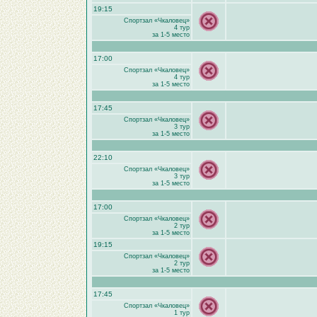
19:15
Спортзал «Чкаловец»
4 тур
за 1-5 место
17:00
Спортзал «Чкаловец»
4 тур
за 1-5 место
17:45
Спортзал «Чкаловец»
3 тур
за 1-5 место
22:10
Спортзал «Чкаловец»
3 тур
за 1-5 место
17:00
Спортзал «Чкаловец»
2 тур
за 1-5 место
19:15
Спортзал «Чкаловец»
2 тур
за 1-5 место
17:45
Спортзал «Чкаловец»
1 тур