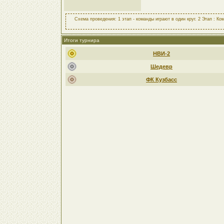
Схема проведения: 1 этап - команды играют в один круг. 2 Этап : К
Итоги турнира
НВИ-2
Шедевр
ФК Кузбасс