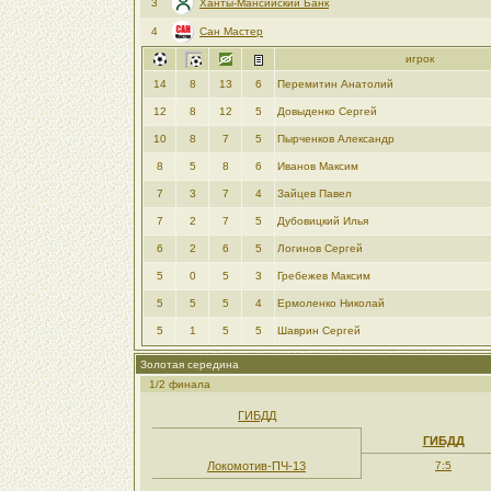
3
Ханты-Мансийский Банк
4
Сан Мастер
игрок
14
8
13
6
Перемитин Анатолий
12
8
12
5
Довыденко Сергей
10
8
7
5
Пырченков Александр
8
5
8
6
Иванов Максим
7
3
7
4
Зайцев Павел
7
2
7
5
Дубовицкий Илья
6
2
6
5
Логинов Сергей
5
0
5
3
Гребежев Максим
5
5
5
4
Ермоленко Николай
5
1
5
5
Шаврин Сергей
Золотая середина
1/2 финала
ГИБДД
ГИБДД
Локомотив-ПЧ-13
7:5