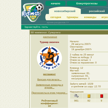
начало
блиц×прогнозы
новосибирский
российский
сегодня
турниры
команды
игро
архив разделов >>
Здравствуйте, гость
6й чемпионат. Суперлига
расписание
Начало:
Турнир окончен
29 августа 2007г
Окончание:
19 декабря 2007г
2 тайма по 25 минут
Очков за победу: 3
Очков за ничью: 1
Очков за поражение: 0
Команд: 12
Матчей:
заявленных: 81,
регламент
сыгранных: 81,
несыгранных: 0
Версия для печати...
Забито мячей: 1029
Заявленные команды и
в среднем за игру: 12.70
игроки...
Нарушения:
Прогнозисты в этом турнире...
Рейтинговый
961
82
9
коэффициент:
10