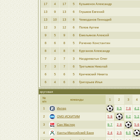
17
4
17
5
Кузьменок Александр
13
9
13
6
Глушков Евгений
13
10
13
6
Чемоданов Геннадий
12
3
12
6
Попoв Артем
9
5
9
6
Емельянов Алексей
8
6
8
5
Раченко Константин
8
4
8
6
Курганов Александр
7
2
7
3
Наздреватых Олег
7
3
7
6
Третьяков Николай
6
5
6
5
Кричевский Никита
6
4
6
6
Григорьев Илья
круговая
№
команды
1
2
3
4
п/п
1
Интер
9:5
7:9
4:2
2
ОМЗ ИСКИТИМ
5:9
8:2
5:2
3
Сан Мастер
9:7
2:8
5:6
4
Ханты-Мансийский Банк
2:4
2:5
6:5