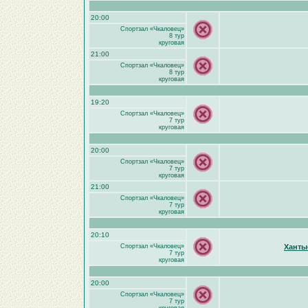
20:00
Спортзал «Чкаловец»
8 тур
круговая
21:00
Спортзал «Чкаловец»
8 тур
круговая
19:20
Спортзал «Чкаловец»
7 тур
круговая
20:00
Спортзал «Чкаловец»
7 тур
круговая
21:00
Спортзал «Чкаловец»
7 тур
круговая
20:10
Спортзал «Чкаловец»
Ханты
7 тур
круговая
20:00
Спортзал «Чкаловец»
7 тур