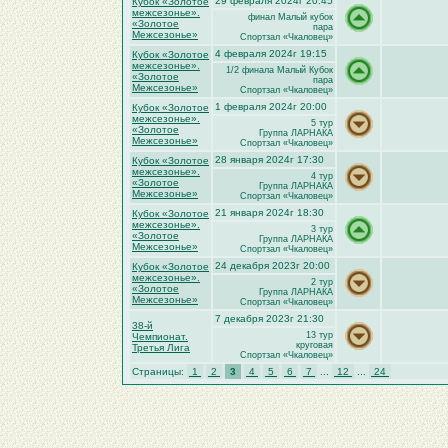
29 февраля 2024г 20:45
Кубок «Золотое
межсезонье».
финал Малый кубок
«Золотое
пара
Межсезонье»
Спортзал «Чкаловец»
4 февраля 2024г 19:15
Кубок «Золотое
межсезонье».
1/2 финала Малый Кубок
«Золотое
пара
Межсезонье»
Спортзал «Чкаловец»
1 февраля 2024г 20:00
Кубок «Золотое
межсезонье».
5 тур
«Золотое
Группа ЛАРНАКА
Межсезонье»
Спортзал «Чкаловец»
28 января 2024г 17:30
Кубок «Золотое
межсезонье».
4 тур
«Золотое
Группа ЛАРНАКА
Межсезонье»
Спортзал «Чкаловец»
21 января 2024г 18:30
Кубок «Золотое
межсезонье».
3 тур
«Золотое
Группа ЛАРНАКА
Межсезонье»
Спортзал «Чкаловец»
24 декабря 2023г 20:00
Кубок «Золотое
межсезонье».
2 тур
«Золотое
Группа ЛАРНАКА
Межсезонье»
Спортзал «Чкаловец»
7 декабря 2023г 21:30
38-й
13 тур
Чемпионат.
круговая
Третья Лига
Спортзал «Чкаловец»
Страницы:
1
2
3
4
5
6
7
...
12
...
24