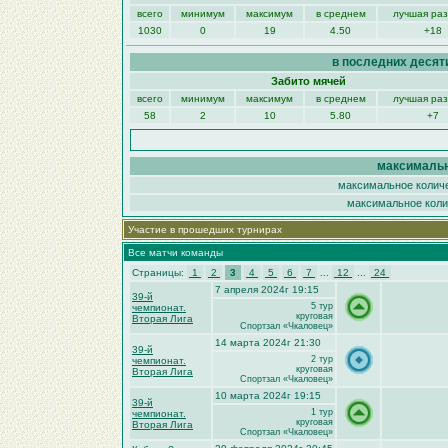
всего
минимум
максимум
в среднем
лучшая ра
1030
0
19
4.50
+18
в последних десят
Забито мячей
всего
минимум
максимум
в среднем
лучшая ра
58
2
10
5.80
+7
максимальн
максимальное количе
максимальное колич
Участие в прошедших турнирах
Все матчи команды
Страницы:
1
2
3
4
5
6
7
...
12
...
24
7 апреля 2024г 19:15
39-й
5 тур
чемпионат.
круговая
Вторая Лига
Спортзал «Чкаловец»
14 марта 2024г 21:30
39-й
2 тур
чемпионат.
круговая
Вторая Лига
Спортзал «Чкаловец»
10 марта 2024г 19:15
39-й
1 тур
чемпионат.
круговая
Вторая Лига
Спортзал «Чкаловец»