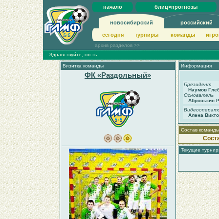
начало
блиц×прогнозы
новосибирский
российский
сегодня
турниры
команды
игро
архив разделов >>
Здравствуйте, гость
Визитка команды
Информация
ФК «Раздольный»
Президент
Наумов Гле
Основатель
Аброськин 
Видеооперат
Алена Викт
Состав команд
Сост
Текущие турни