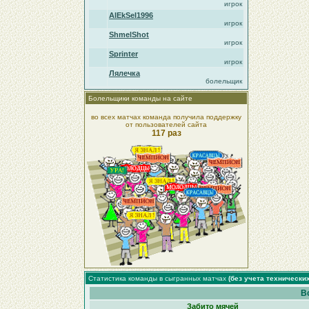
игрок
AlEkSeI1996
игрок
ShmelShot
игрок
Sprinter
игрок
Лялечка
болельщик
Болельщики команды на сайте
во всех матчах команда получила поддержку
от пользователей сайта
117 раз
Статистика команды в сыгранных матчах
(без учета технически
В
Забито мячей