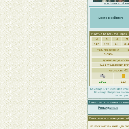
все фото этой ко
место в рейтинге
Участие во всех турнирах
И
В
Н
П
542
166
42
33
тех. поражения
3.69%
прогнозируемость
4163 угадывания в 6
жесткость: 62
1301
113
Команда БФК сменила спон
Команда Квартика смени
спонсора.
Пользователи сайта от ком
Роналдинью
Болельщики команды на са
во всех матчах команда по