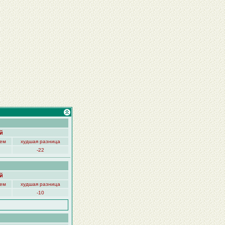
й
нем
худшая разница
-22
й
нем
худшая разница
-10