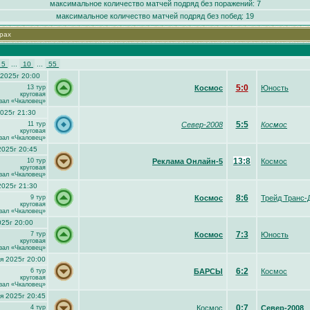
максимальное количество матчей подряд без поражений: 7
максимальное количество матчей подряд без побед: 19
рах
5
...
10
...
55
 2025г 20:00
5:0
13 тур
Космос
Юность
круговая
зал «Чкаловец»
025г 21:30
5:5
11 тур
Север-2008
Космос
круговая
зал «Чкаловец»
2025г 20:45
13:8
10 тур
Реклама Онлайн-5
Космос
круговая
зал «Чкаловец»
2025г 21:30
8:6
9 тур
Космос
Трейд Транс-
круговая
зал «Чкаловец»
025г 20:00
7:3
7 тур
Космос
Юность
круговая
зал «Чкаловец»
я 2025г 20:00
6:2
6 тур
БАРСЫ
Космос
круговая
зал «Чкаловец»
я 2025г 20:45
0:7
4 тур
Космос
Север-2008