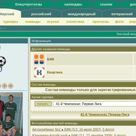
блиц×прогнозы
календарь
ссылки
до
бирский
российский
международный
ветеранский
турниры
команды
игроки
статистика
прогнозы
фото
опр
ов >>
быстрый вхо
Информация
с
Другие названия команды
БФК
Квартика
Состав команды
Состав команды только для зарегистрированных
Архив турнира
41-й Чемпионат. Первая Лига
Фотоальбомы матчей команды
Автокомбинат №2 ● БФК (5:3, 16 июля 2007г, 5 фото)
Юнилевер-Алтайстрой ● БФК (3:1, 22 декабря 2005г, 6 фото)