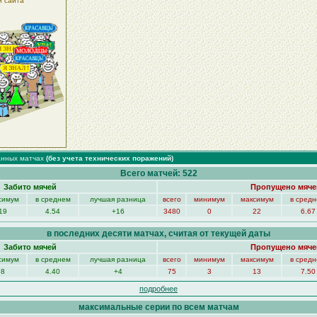
й сайта
анных матчах
(без учета технических поражений)
Всего матчей: 522
Забито мячей
Пропущено мяче
симум
в среднем
лучшая разница
всего
минимум
максимум
в сред
19
4.54
+16
3480
0
22
6.67
в последних десяти матчах, считая от текущей даты
Забито мячей
Пропущено мяче
симум
в среднем
лучшая разница
всего
минимум
максимум
в сред
8
4.40
+4
75
3
13
7.50
подробнее
максимальные серии по всем матчам